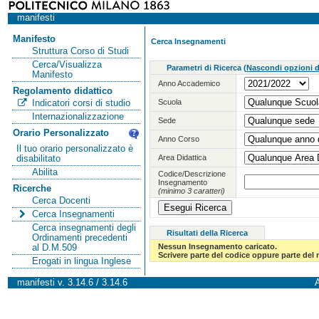
manifesti
Manifesto
Cerca Insegnamenti
Struttura Corso di Studi
Cerca/Visualizza
Parametri di Ricerca
(
Nascondi opzioni di
Manifesto
Anno Accademico
Regolamento didattico
Scuola
Indicatori corsi di studio
Internazionalizzazione
Sede
Orario Personalizzato
Anno Corso
Il tuo orario personalizzato è
Area Didattica
disabilitato
Abilita
Codice/Descrizione
Insegnamento
Ricerche
(minimo 3 caratteri)
Cerca Docenti
Cerca Insegnamenti
Cerca insegnamenti degli
Risultati della Ricerca
Ordinamenti precedenti
Nessun Insegnamento caricato.
al D.M.509
Scrivere parte del codice oppure parte del
Erogati in lingua Inglese
manifesti v. 3.14.6 / 3.14.6
A