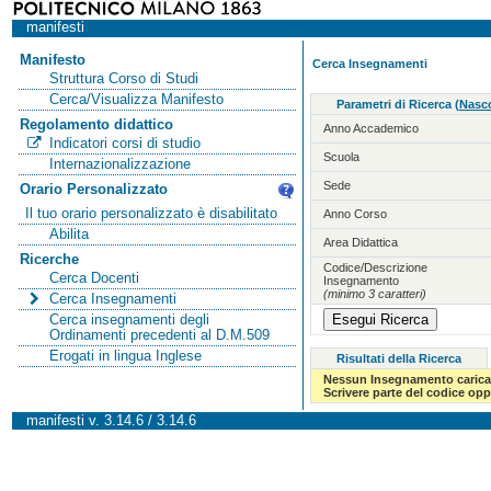
manifesti
Manifesto
Cerca Insegnamenti
Struttura Corso di Studi
Cerca/Visualizza Manifesto
Parametri di Ricerca
(
Nasco
Regolamento didattico
Anno Accademico
Indicatori corsi di studio
Scuola
Internazionalizzazione
Sede
Orario Personalizzato
Il tuo orario personalizzato è disabilitato
Anno Corso
Abilita
Area Didattica
Ricerche
Codice/Descrizione
Cerca Docenti
Insegnamento
(minimo 3 caratteri)
Cerca Insegnamenti
Cerca insegnamenti degli
Ordinamenti precedenti al D.M.509
Erogati in lingua Inglese
Risultati della Ricerca
Nessun Insegnamento carica
Scrivere parte del codice op
manifesti v. 3.14.6 / 3.14.6