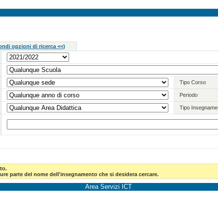
ndi opzioni di ricerca <<
)
Tipo Corso
Periodo
Tipo Insegname
to.
pure parte del nome dell'insegnamento che si desidera cercare.
Area Servizi ICT