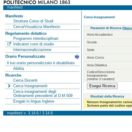
manifesti
Manifesto
Cerca Insegnamenti
Struttura Corso di Studi
Cerca/Visualizza Manifesto
Parametri di Ricerca
(
Nasco
Regolamento didattico
Anno Accademico
Programmi interdisciplinari
Scuola
Indicatori corsi di studio
Internazionalizzazione
Sede
Orario Personalizzato
Anno Corso
Il tuo orario personalizzato è disabilitato
Area Didattica
Abilita
Codice/Descrizione
Ricerche
Insegnamento
(minimo 3 caratteri)
Cerca Docenti
Cerca Insegnamenti
Cerca insegnamenti degli
Ordinamenti precedenti al D.M.509
Risultati della Ricerca
Erogati in lingua Inglese
Nessun Insegnamento carica
Scrivere parte del codice op
manifesti v. 3.14.6 / 3.14.6