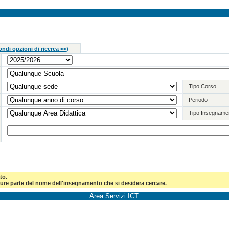
ndi opzioni di ricerca <<
)
Tipo Corso
Periodo
Tipo Insegname
to.
pure parte del nome dell'insegnamento che si desidera cercare.
Area Servizi ICT