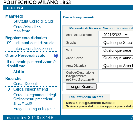
manifesti
Manifesto
Cerca Insegnamenti
Struttura Corso di Studi
Cerca/Visualizza
Parametri di Ricerca
(
Nascondi opzioni di
Manifesto
Anno Accademico
Regolamento didattico
Scuola
Indicatori corsi di studio
Internazionalizzazione
Sede
Orario Personalizzato
Anno Corso
Il tuo orario personalizzato è
Area Didattica
disabilitato
Abilita
Codice/Descrizione
Insegnamento
Ricerche
(minimo 3 caratteri)
Cerca Docenti
Cerca Insegnamenti
Cerca insegnamenti degli
Risultati della Ricerca
Ordinamenti precedenti
Nessun Insegnamento caricato.
al D.M.509
Scrivere parte del codice oppure parte del
Erogati in lingua Inglese
manifesti v. 3.14.6 / 3.14.6
A