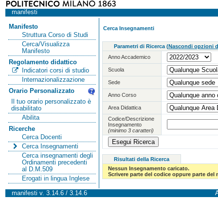
manifesti
Manifesto
Cerca Insegnamenti
Struttura Corso di Studi
Cerca/Visualizza
Parametri di Ricerca
(
Nascondi opzioni di
Manifesto
Anno Accademico
Regolamento didattico
Scuola
Indicatori corsi di studio
Internazionalizzazione
Sede
Orario Personalizzato
Anno Corso
Il tuo orario personalizzato è
Area Didattica
disabilitato
Abilita
Codice/Descrizione
Insegnamento
Ricerche
(minimo 3 caratteri)
Cerca Docenti
Cerca Insegnamenti
Cerca insegnamenti degli
Risultati della Ricerca
Ordinamenti precedenti
Nessun Insegnamento caricato.
al D.M.509
Scrivere parte del codice oppure parte del
Erogati in lingua Inglese
manifesti v. 3.14.6 / 3.14.6
A