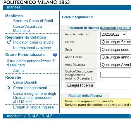
manifesti
Manifesto
Cerca Insegnamenti
Struttura Corso di Studi
Cerca/Visualizza
Parametri di Ricerca
(
Nascondi opzioni di
Manifesto
Anno Accademico
Regolamento didattico
Scuola
Indicatori corsi di studio
Internazionalizzazione
Sede
Orario Personalizzato
Anno Corso
Il tuo orario personalizzato è
Area Didattica
disabilitato
Abilita
Codice/Descrizione
Insegnamento
Ricerche
(minimo 3 caratteri)
Cerca Docenti
Cerca Insegnamenti
Cerca insegnamenti degli
Risultati della Ricerca
Ordinamenti precedenti
Nessun Insegnamento caricato.
al D.M.509
Scrivere parte del codice oppure parte del
Erogati in lingua Inglese
manifesti v. 3.14.6 / 3.14.6
A