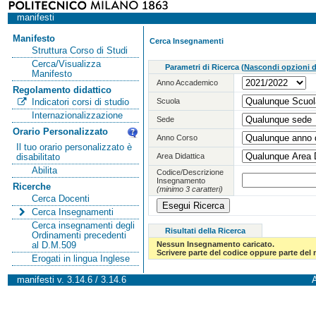
manifesti
Manifesto
Cerca Insegnamenti
Struttura Corso di Studi
Cerca/Visualizza
Parametri di Ricerca
(
Nascondi opzioni di
Manifesto
Anno Accademico
Regolamento didattico
Scuola
Indicatori corsi di studio
Internazionalizzazione
Sede
Orario Personalizzato
Anno Corso
Il tuo orario personalizzato è
Area Didattica
disabilitato
Abilita
Codice/Descrizione
Insegnamento
Ricerche
(minimo 3 caratteri)
Cerca Docenti
Cerca Insegnamenti
Cerca insegnamenti degli
Risultati della Ricerca
Ordinamenti precedenti
Nessun Insegnamento caricato.
al D.M.509
Scrivere parte del codice oppure parte del
Erogati in lingua Inglese
manifesti v. 3.14.6 / 3.14.6
A