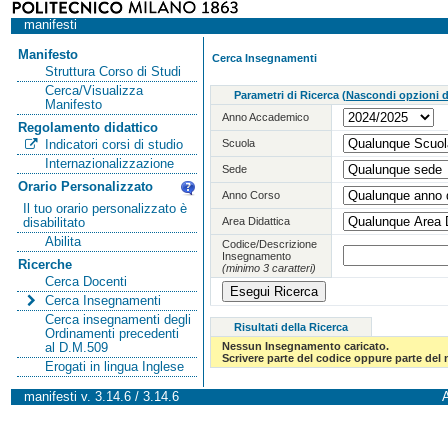
manifesti
Manifesto
Cerca Insegnamenti
Struttura Corso di Studi
Cerca/Visualizza
Parametri di Ricerca
(
Nascondi opzioni di
Manifesto
Anno Accademico
Regolamento didattico
Scuola
Indicatori corsi di studio
Internazionalizzazione
Sede
Orario Personalizzato
Anno Corso
Il tuo orario personalizzato è
Area Didattica
disabilitato
Abilita
Codice/Descrizione
Insegnamento
Ricerche
(minimo 3 caratteri)
Cerca Docenti
Cerca Insegnamenti
Cerca insegnamenti degli
Risultati della Ricerca
Ordinamenti precedenti
Nessun Insegnamento caricato.
al D.M.509
Scrivere parte del codice oppure parte del
Erogati in lingua Inglese
manifesti v. 3.14.6 / 3.14.6
A