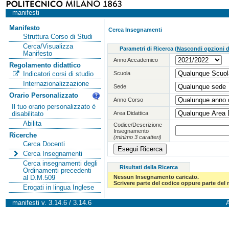
manifesti
Manifesto
Cerca Insegnamenti
Struttura Corso di Studi
Cerca/Visualizza
Parametri di Ricerca
(
Nascondi opzioni di
Manifesto
Anno Accademico
Regolamento didattico
Scuola
Indicatori corsi di studio
Internazionalizzazione
Sede
Orario Personalizzato
Anno Corso
Il tuo orario personalizzato è
Area Didattica
disabilitato
Abilita
Codice/Descrizione
Insegnamento
Ricerche
(minimo 3 caratteri)
Cerca Docenti
Cerca Insegnamenti
Cerca insegnamenti degli
Risultati della Ricerca
Ordinamenti precedenti
Nessun Insegnamento caricato.
al D.M.509
Scrivere parte del codice oppure parte del
Erogati in lingua Inglese
manifesti v. 3.14.6 / 3.14.6
A