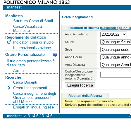
manifesti
Manifesto
Cerca Insegnamenti
Struttura Corso di Studi
Cerca/Visualizza
Parametri di Ricerca
(
Nascondi opzioni di
Manifesto
Anno Accademico
Regolamento didattico
Scuola
Indicatori corsi di studio
Internazionalizzazione
Sede
Orario Personalizzato
Anno Corso
Il tuo orario personalizzato è
Area Didattica
disabilitato
Abilita
Codice/Descrizione
Insegnamento
Ricerche
(minimo 3 caratteri)
Cerca Docenti
Cerca Insegnamenti
Cerca insegnamenti degli
Risultati della Ricerca
Ordinamenti precedenti
Nessun Insegnamento caricato.
al D.M.509
Scrivere parte del codice oppure parte del
Erogati in lingua Inglese
manifesti v. 3.14.6 / 3.14.6
A