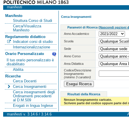
manifesti
Manifesto
Cerca Insegnamenti
Struttura Corso di Studi
Cerca/Visualizza
Parametri di Ricerca
(
Nascondi opzioni di
Manifesto
Anno Accademico
Regolamento didattico
Scuola
Indicatori corsi di studio
Internazionalizzazione
Sede
Orario Personalizzato
Anno Corso
Il tuo orario personalizzato è
Area Didattica
disabilitato
Abilita
Codice/Descrizione
Insegnamento
Ricerche
(minimo 3 caratteri)
Cerca Docenti
Cerca Insegnamenti
Cerca insegnamenti degli
Risultati della Ricerca
Ordinamenti precedenti
Nessun Insegnamento caricato.
al D.M.509
Scrivere parte del codice oppure parte del
Erogati in lingua Inglese
manifesti v. 3.14.6 / 3.14.6
A