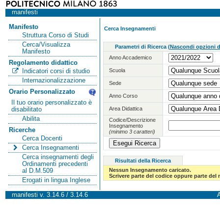
manifesti
Manifesto
Cerca Insegnamenti
Struttura Corso di Studi
Cerca/Visualizza
Parametri di Ricerca
(
Nascondi opzioni di
Manifesto
Anno Accademico
Regolamento didattico
Scuola
Indicatori corsi di studio
Internazionalizzazione
Sede
Orario Personalizzato
Anno Corso
Il tuo orario personalizzato è
Area Didattica
disabilitato
Abilita
Codice/Descrizione
Insegnamento
Ricerche
(minimo 3 caratteri)
Cerca Docenti
Cerca Insegnamenti
Cerca insegnamenti degli
Risultati della Ricerca
Ordinamenti precedenti
Nessun Insegnamento caricato.
al D.M.509
Scrivere parte del codice oppure parte del
Erogati in lingua Inglese
manifesti v. 3.14.6 / 3.14.6
A