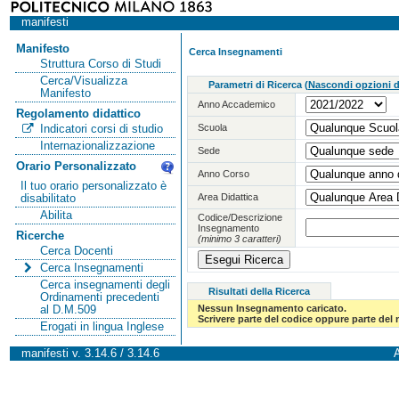
manifesti
Manifesto
Cerca Insegnamenti
Struttura Corso di Studi
Cerca/Visualizza
Parametri di Ricerca
(
Nascondi opzioni di
Manifesto
Anno Accademico
Regolamento didattico
Scuola
Indicatori corsi di studio
Internazionalizzazione
Sede
Orario Personalizzato
Anno Corso
Il tuo orario personalizzato è
Area Didattica
disabilitato
Abilita
Codice/Descrizione
Insegnamento
Ricerche
(minimo 3 caratteri)
Cerca Docenti
Cerca Insegnamenti
Cerca insegnamenti degli
Risultati della Ricerca
Ordinamenti precedenti
Nessun Insegnamento caricato.
al D.M.509
Scrivere parte del codice oppure parte del
Erogati in lingua Inglese
manifesti v. 3.14.6 / 3.14.6
A