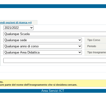
ndi opzioni di ricerca <<
)
Tipo Corso
Periodo
Tipo Insegname
to.
pure parte del nome dell'insegnamento che si desidera cercare.
Area Servizi ICT