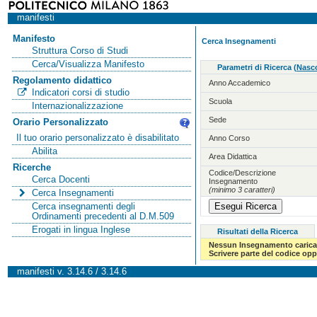
manifesti
Manifesto
Cerca Insegnamenti
Struttura Corso di Studi
Cerca/Visualizza Manifesto
Parametri di Ricerca
(
Nasco
Regolamento didattico
Anno Accademico
Indicatori corsi di studio
Scuola
Internazionalizzazione
Sede
Orario Personalizzato
Il tuo orario personalizzato è disabilitato
Anno Corso
Abilita
Area Didattica
Ricerche
Codice/Descrizione
Cerca Docenti
Insegnamento
(minimo 3 caratteri)
Cerca Insegnamenti
Cerca insegnamenti degli
Ordinamenti precedenti al D.M.509
Erogati in lingua Inglese
Risultati della Ricerca
Nessun Insegnamento carica
Scrivere parte del codice op
manifesti v. 3.14.6 / 3.14.6