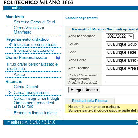
manifesti
Manifesto
Cerca Insegnamenti
Struttura Corso di Studi
Cerca/Visualizza
Parametri di Ricerca
(
Nascondi opzioni di
Manifesto
Anno Accademico
Regolamento didattico
Scuola
Indicatori corsi di studio
Internazionalizzazione
Sede
Orario Personalizzato
Anno Corso
Il tuo orario personalizzato è
Area Didattica
disabilitato
Abilita
Codice/Descrizione
Insegnamento
Ricerche
(minimo 3 caratteri)
Cerca Docenti
Cerca Insegnamenti
Cerca insegnamenti degli
Risultati della Ricerca
Ordinamenti precedenti
Nessun Insegnamento caricato.
al D.M.509
Scrivere parte del codice oppure parte del
Erogati in lingua Inglese
manifesti v. 3.14.6 / 3.14.6
A