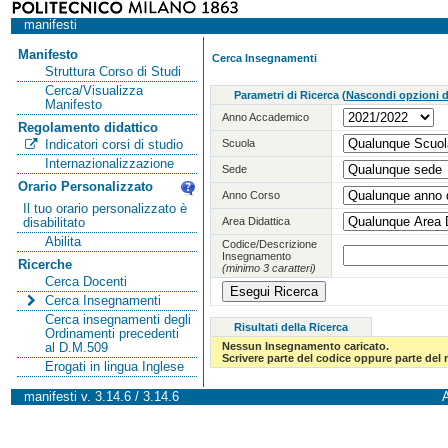
manifesti
Manifesto
Cerca Insegnamenti
Struttura Corso di Studi
Cerca/Visualizza
Parametri di Ricerca
(
Nascondi opzioni di
Manifesto
Anno Accademico
Regolamento didattico
Scuola
Indicatori corsi di studio
Internazionalizzazione
Sede
Orario Personalizzato
Anno Corso
Il tuo orario personalizzato è
Area Didattica
disabilitato
Abilita
Codice/Descrizione
Insegnamento
Ricerche
(minimo 3 caratteri)
Cerca Docenti
Cerca Insegnamenti
Cerca insegnamenti degli
Risultati della Ricerca
Ordinamenti precedenti
Nessun Insegnamento caricato.
al D.M.509
Scrivere parte del codice oppure parte del
Erogati in lingua Inglese
manifesti v. 3.14.6 / 3.14.6
A