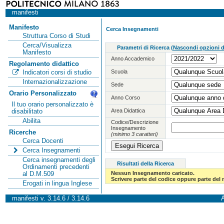
manifesti
Manifesto
Cerca Insegnamenti
Struttura Corso di Studi
Cerca/Visualizza
Parametri di Ricerca
(
Nascondi opzioni di
Manifesto
Anno Accademico
Regolamento didattico
Scuola
Indicatori corsi di studio
Internazionalizzazione
Sede
Orario Personalizzato
Anno Corso
Il tuo orario personalizzato è
Area Didattica
disabilitato
Abilita
Codice/Descrizione
Insegnamento
Ricerche
(minimo 3 caratteri)
Cerca Docenti
Cerca Insegnamenti
Cerca insegnamenti degli
Risultati della Ricerca
Ordinamenti precedenti
Nessun Insegnamento caricato.
al D.M.509
Scrivere parte del codice oppure parte del
Erogati in lingua Inglese
manifesti v. 3.14.6 / 3.14.6
A