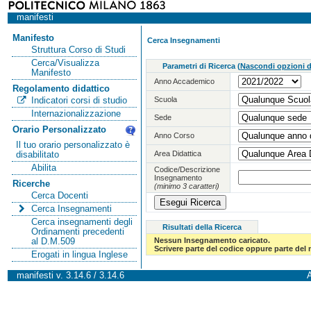
manifesti
Manifesto
Cerca Insegnamenti
Struttura Corso di Studi
Cerca/Visualizza
Parametri di Ricerca
(
Nascondi opzioni di
Manifesto
Anno Accademico
Regolamento didattico
Scuola
Indicatori corsi di studio
Internazionalizzazione
Sede
Orario Personalizzato
Anno Corso
Il tuo orario personalizzato è
Area Didattica
disabilitato
Abilita
Codice/Descrizione
Insegnamento
Ricerche
(minimo 3 caratteri)
Cerca Docenti
Cerca Insegnamenti
Cerca insegnamenti degli
Risultati della Ricerca
Ordinamenti precedenti
Nessun Insegnamento caricato.
al D.M.509
Scrivere parte del codice oppure parte del
Erogati in lingua Inglese
manifesti v. 3.14.6 / 3.14.6
A