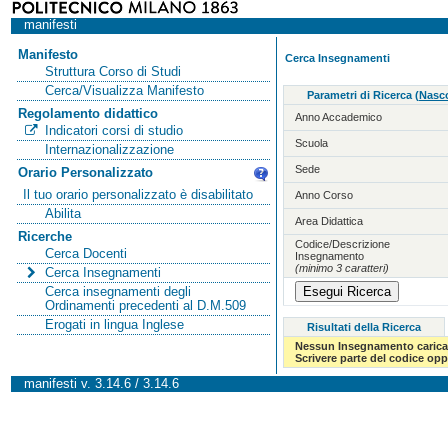
manifesti
Manifesto
Cerca Insegnamenti
Struttura Corso di Studi
Cerca/Visualizza Manifesto
Parametri di Ricerca
(
Nasco
Regolamento didattico
Anno Accademico
Indicatori corsi di studio
Scuola
Internazionalizzazione
Sede
Orario Personalizzato
Il tuo orario personalizzato è disabilitato
Anno Corso
Abilita
Area Didattica
Ricerche
Codice/Descrizione
Cerca Docenti
Insegnamento
(minimo 3 caratteri)
Cerca Insegnamenti
Cerca insegnamenti degli
Ordinamenti precedenti al D.M.509
Erogati in lingua Inglese
Risultati della Ricerca
Nessun Insegnamento carica
Scrivere parte del codice op
manifesti v. 3.14.6 / 3.14.6