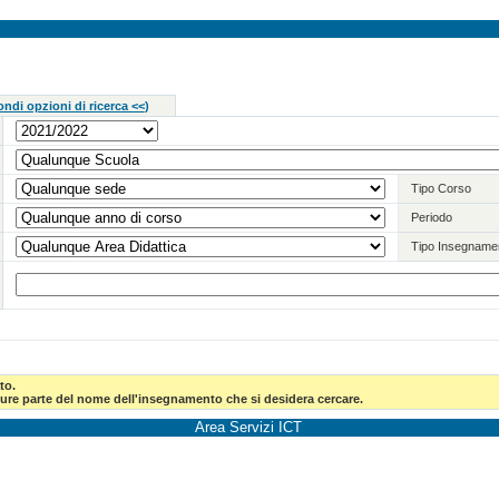
ndi opzioni di ricerca <<
)
Tipo Corso
Periodo
Tipo Insegname
to.
pure parte del nome dell'insegnamento che si desidera cercare.
Area Servizi ICT