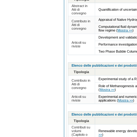
Abstract in
Atti di
Quantification of uncerta
convegno
Appraisal of Native Hydr
Contributo in
Atti di
Computational fluid dyna
convegno
flow regime
(
Mostra >>
)
Development and validation
Articoli su
Performance investigatio
riviste
Two Phase Bubble Columns
Elenco delle pubblicazioni e dei prodotti
Tipologia
Experimental study of a 
Contributo in
Atti di
Role of Methanogenesis a
convegno
(
Mostra >>
)
Articoli su
Experimental and numerica
riviste
applications
(
Mostra >>
)
Elenco delle pubblicazioni e dei prodotti
Tipologia
Contributi su
volumi
Renewable energy develop
(Capitolo o
>>
)