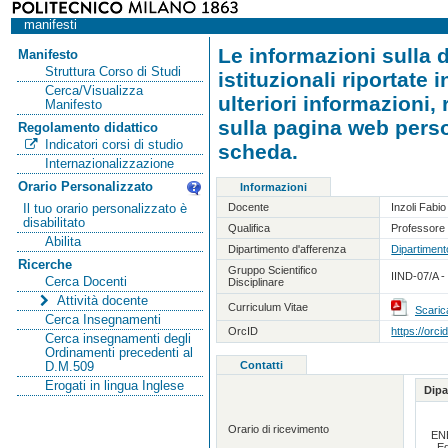
manifesti
Le informazioni sulla d
Manifesto
Struttura Corso di Studi
istituzionali riportate
Cerca/Visualizza
ulteriori informazioni,
Manifesto
sulla pagina web person
Regolamento didattico
Indicatori corsi di studio
scheda.
Internazionalizzazione
Orario Personalizzato
Informazioni
Docente
Inzoli Fabio
Il tuo orario personalizzato è
disabilitato
Qualifica
Professore 
Abilita
Dipartimento d'afferenza
Dipartiment
Ricerche
Gruppo Scientifico
IIND-07/A -
Cerca Docenti
Disciplinare
Attività docente
Curriculum Vitae
Scaric
Cerca Insegnamenti
OrcID
https://orc
Cerca insegnamenti degli
Ordinamenti precedenti al
Contatti
D.M.509
Erogati in lingua Inglese
Dipa
Orario di ricevimento
EN
Ed