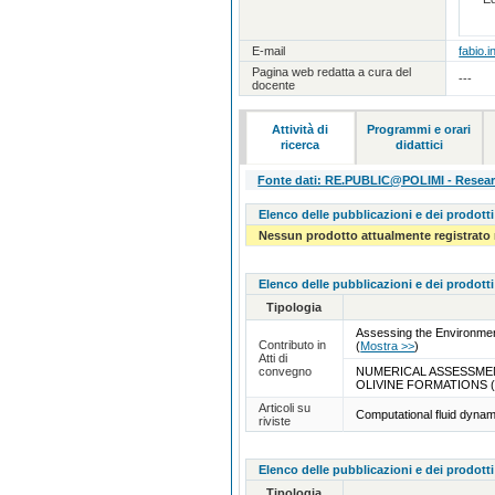
E-mail
fabio.i
Pagina web redatta a cura del
---
docente
Attività di
Programmi e orari
ricerca
didattici
Fonte dati: RE.PUBLIC@POLIMI - Research
Elenco delle pubblicazioni e dei prodotti
Nessun prodotto attualmente registrato 
Elenco delle pubblicazioni e dei prodotti
Tipologia
Assessing the Environmen
Contributo in
(
Mostra >>
)
Atti di
convegno
NUMERICAL ASSESSMEN
OLIVINE FORMATIONS
Articoli su
Computational fluid dynam
riviste
Elenco delle pubblicazioni e dei prodotti
Tipologia