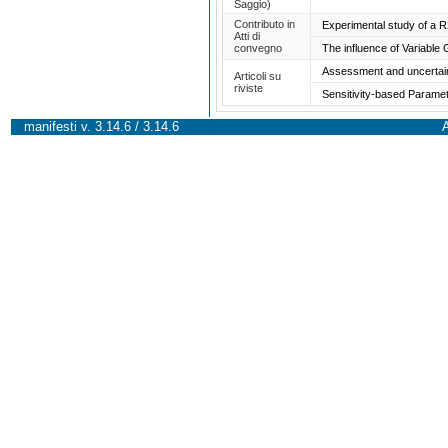
Saggio)
Contributo in
Experimental study of a 
Atti di
convegno
The influence of Variable
Assessment and uncertaint
Articoli su
riviste
Sensitivity-based Paramet
manifesti v. 3.14.6 / 3.14.6
A