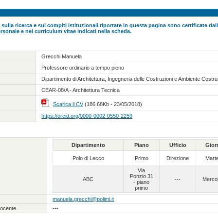
 sulla ricerca e sui compiti istituzionali riportate in questa pagina sono certificate da
rsonale e nel curriculum vitae indicati nella scheda.
Grecchi Manuela
Professore ordinario a tempo pieno
Dipartimento di Architettura, Ingegneria delle Costruzioni e Ambiente Costru
CEAR-08/A - Architettura Tecnica
Scarica il CV
(186.68Kb - 23/05/2018)
https://orcid.org/0000-0002-0550-2259
Dipartimento
Piano
Ufficio
Gior
Polo di Lecco
Primo
Direzione
Mart
Via
Ponzio 31
ABC
---
Merco
- piano
primo
manuela.grecchi@polimi.it
docente
---