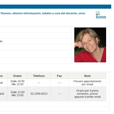
ll'Ateneo; ulteriori informazioni, redatte a cura del docente, sono
ito
no
Orario
Telefono
Fax
Note
Dalle 10:00
Fissare appuntamento
edì
---
---
Alle 12:00
per email
Orario per il primo
Dalle 12:00
ledì
02.2399.6013
---
semestre, previo
Alle 13:00
appunto tramite email