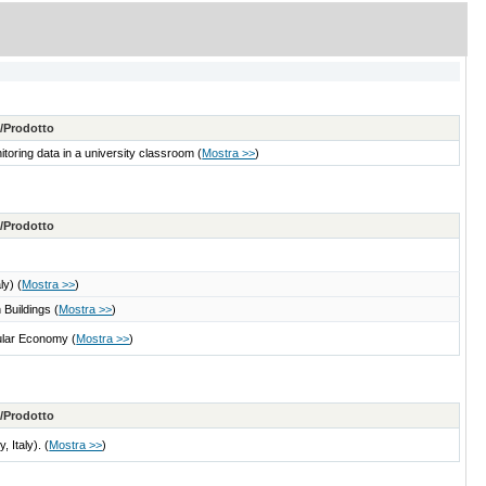
e/Prodotto
itoring data in a university classroom
(
Mostra >>
)
e/Prodotto
aly)
(
Mostra >>
)
 Buildings
(
Mostra >>
)
rcular Economy
(
Mostra >>
)
e/Prodotto
, Italy).
(
Mostra >>
)