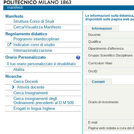
manifesti
Le informazioni sulla didattica,
Manifesto
disponibili sulla pagina web pe
Struttura Corso di Studi
Cerca/Visualizza Manifesto
Informazioni
Regolamento didattico
Docente
Programmi interdisciplinari
Qualifica
Indicatori corsi di studio
Dipartimento d'afferenza
Internazionalizzazione
Gruppo Scientifico Disciplinare
Orario Personalizzato
Curriculum Vitae
Il tuo orario personalizzato è disabilitato
Abilita
OrcID
Ricerche
Cerca Docenti
Contatti
Attività docente
Cerca Insegnamenti
Cerca insegnamenti degli
Orario di ricevimento
Ordinamenti precedenti al D.M.509
Erogati in lingua Inglese
E-mail
Pagina web redatta a cura del 