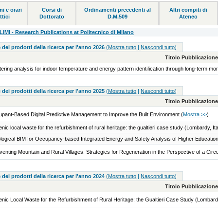
i e orari
Corsi di
Ordinamenti precedenti al
Altri compiti di
ttici
Dottorato
D.M.509
Ateneo
MI - Research Publications at Politecnico di Milano
 dei prodotti della ricerca per l'anno 2026
(
Mostra tutto
|
Nascondi tutto
)
Titolo Pubblicazion
tering analysis for indoor temperature and energy pattern identification through long-term mon
 dei prodotti della ricerca per l'anno 2025
(
Mostra tutto
|
Nascondi tutto
)
Titolo Pubblicazion
pant-Based Digital Predictive Management to Improve the Built Environment
(
Mostra >>
)
enic local waste for the refurbishment of rural heritage: the gualtieri case study (Lombardy, It
logical BIM for Occupancy-based Integrated Energy and Safety Analysis of Higher Education
venting Mountain and Rural Villages. Strategies for Regeneration in the Perspective of a Ci
 dei prodotti della ricerca per l'anno 2024
(
Mostra tutto
|
Nascondi tutto
)
Titolo Pubblicazion
enic Local Waste for the Refurbishment of Rural Heritage: the Gualtieri Case Study (Lombardy