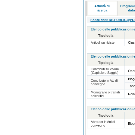
Attività di
Programm
ricerca
dida
Fonte dati: RE.PUBLIC@POLI
Elenco delle pubblicazioni e
Tipologia
Articoli su riviste
Clus
Elenco delle pubblicazioni e
Tipologia
Contributi su volumi
Occu
(Capitolo o Saggio)
Biog
Contributo in Atti di
convegno
Topo
Monografie o trattati
Rein
scientifici
Elenco delle pubblicazioni e
Tipologia
Abstract in Atti di
Biog
convegno