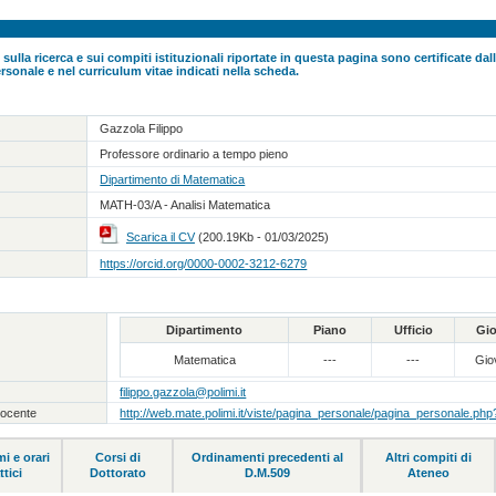
 sulla ricerca e sui compiti istituzionali riportate in questa pagina sono certificate da
rsonale e nel curriculum vitae indicati nella scheda.
Gazzola Filippo
Professore ordinario a tempo pieno
Dipartimento di Matematica
MATH-03/A - Analisi Matematica
Scarica il CV
(200.19Kb - 01/03/2025)
https://orcid.org/0000-0002-3212-6279
Dipartimento
Piano
Ufficio
Gi
Matematica
---
---
Gio
filippo.gazzola@polimi.it
docente
http://web.mate.polimi.it/viste/pagina_personale/pagina_personale.ph
i e orari
Corsi di
Ordinamenti precedenti al
Altri compiti di
ttici
Dottorato
D.M.509
Ateneo