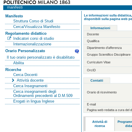
manifesti
Le informazioni sulla didattica,
Manifesto
disponibili sulla pagina web pe
Struttura Corso di Studi
Cerca/Visualizza Manifesto
Informazioni
Regolamento didattico
Docente
Indicatori corsi di studio
Qualifica
Internazionalizzazione
Dipartimento d'afferenza
Orario Personalizzato
Gruppo Scientifico Disciplinare
Il tuo orario personalizzato è disabilitato
Curriculum Vitae
Abilita
Ricerche
OrcID
Cerca Docenti
Attività docente
Contatti
Cerca Insegnamenti
Cerca insegnamenti degli
Orario di ricevimento
Ordinamenti precedenti al D.M.509
Erogati in lingua Inglese
E-mail
Pagina web redatta a cura del 
Attività di
Programm
ricerca
dida