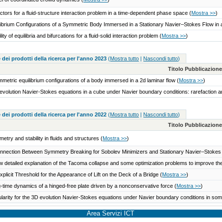
actors for a fluid-structure interaction problem in a time-dependent phase space
(
Mostra >>
)
librium Configurations of a Symmetric Body Immersed in a Stationary Navier–Stokes Flow in
lity of equilibria and bifurcations for a fluid-solid interaction problem
(
Mostra >>
)
 dei prodotti della ricerca per l'anno 2023
(
Mostra tutto
|
Nascondi tutto
)
Titolo Pubblicazion
metric equilibrium configurations of a body immersed in a 2d laminar flow
(
Mostra >>
)
evolution Navier-Stokes equations in a cube under Navier boundary conditions: rarefaction a
 dei prodotti della ricerca per l'anno 2022
(
Mostra tutto
|
Nascondi tutto
)
Titolo Pubblicazion
etry and stability in fluids and structures
(
Mostra >>
)
nnection Between Symmetry Breaking for Sobolev Minimizers and Stationary Navier–Stokes
w detailed explanation of the Tacoma collapse and some optimization problems to improve the
xplicit Threshold for the Appearance of Lift on the Deck of a Bridge
(
Mostra >>
)
-time dynamics of a hinged-free plate driven by a nonconservative force
(
Mostra >>
)
larity for the 3D evolution Navier-Stokes equations under Navier boundary conditions in so
Area Servizi ICT