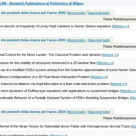
MI - Research Publications at Politecnico di Milano
 dei prodotti della ricerca per l'anno 2026
(
Mostra tutto
|
Nascondi tutto
)
Titolo Pubblicazion
he epochs of irregularity of Leray-Hopf solutions to Navier-Stokes equations
(
Mostra >>
)
 dei prodotti della ricerca per l'anno 2025
(
Mostra tutto
|
Nascondi tutto
)
Titolo Pubblicazion
mal Control for the Moon Lander: The Classical Problem and Variants
(
Mostra >>
)
asure for the stability of structures immersed in a 2D laminar flow
(
Mostra >>
)
-up of a modified ODEs system arising from the Galerkin approximation of some Navier-Sto
librium Configurations of a 3D Fluid-Beam Interaction Problem
(
Mostra >>
)
-induced oscillations via Hopf bifurcation in a fluid–solid interaction problem
(
Mostra >>
)
-term dynamics of Duffing-type equations with applications to suspension bridges
(
Mostra >
edictable Behavior of a Partially Damped System of PDEs Modeling Suspension Bridges
(
Mo
 dei prodotti della ricerca per l'anno 2024
(
Mostra tutto
|
Nascondi tutto
)
Titolo Pubblicazion
Kernel of the Strain Tensor for Solenoidal Vector Fields with Homogeneous Normal Trace
(
Mo
l of coordinated crowd dynamics
(
Mostra >>
)