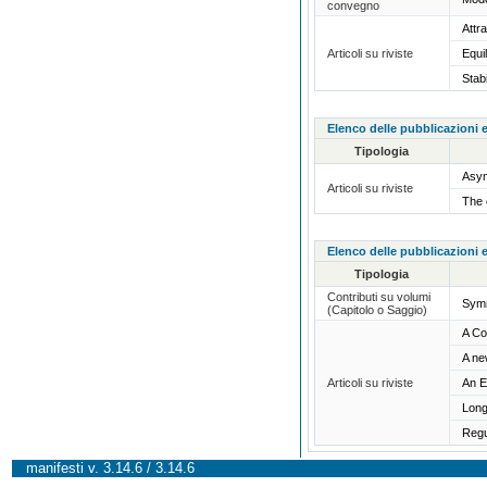
convegno
Attr
Articoli su riviste
Equi
Stabi
Elenco delle pubblicazioni e
Tipologia
Asym
Articoli su riviste
The 
Elenco delle pubblicazioni e
Tipologia
Contributi su volumi
Symm
(Capitolo o Saggio)
A Co
A ne
Articoli su riviste
An E
Long
Regu
manifesti v. 3.14.6 / 3.14.6