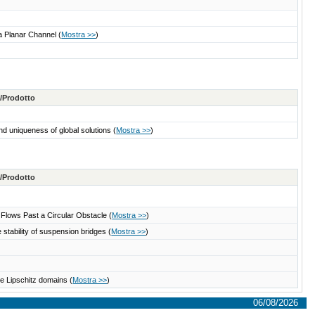
 a Planar Channel
(
Mostra >>
)
e/Prodotto
nd uniqueness of global solutions
(
Mostra >>
)
e/Prodotto
 Flows Past a Circular Obstacle
(
Mostra >>
)
 stability of suspension bridges
(
Mostra >>
)
me Lipschitz domains
(
Mostra >>
)
06/08/2026