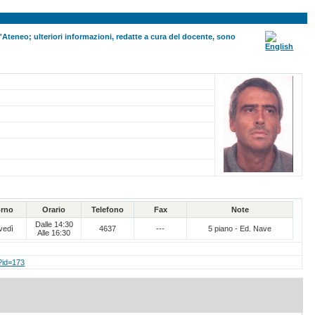
ll'Ateneo; ulteriori informazioni, redatte a cura del docente, sono
orno
Orario
Telefono
Fax
Note
Dalle 14:30
vedì
4637
---
5 piano - Ed. Nave
Alle 16:30
p?id=173