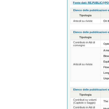
Fonte dati: RE.PUBLIC@POLI
Elenco delle pubblicazioni e
Tipologia
Articoli su riviste
On t
Elenco delle pubblicazioni e
Tipologia
Contributo in Atti di
Opti
convegno
A me
Blow
Equi
Articoli su riviste
Flow
Long
Unpr
Elenco delle pubblicazioni e
Tipologia
Contributi su volumi
The 
(Capitolo o Saggio)
Contributo in Atti di
Mode