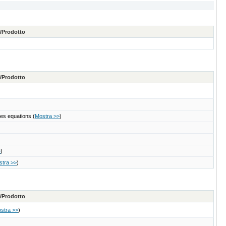
e/Prodotto
e/Prodotto
kes equations
(
Mostra >>
)
>
)
stra >>
)
e/Prodotto
stra >>
)