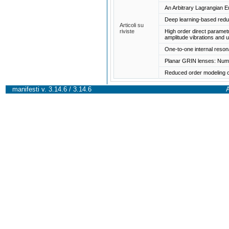
An Arbitrary Lagrangian E
Deep learning-based reduc
Articoli su
riviste
High order direct parametri
amplitude vibrations and u
One-to-one internal res
Planar GRIN lenses: Nume
Reduced order modeling o
manifesti v. 3.14.6 / 3.14.6
A