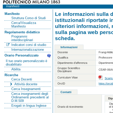
manifesti
Le informazioni sulla d
Manifesto
Struttura Corso di Studi
istituzionali riportate
Cerca/Visualizza
ulteriori informazioni,
Manifesto
sulla pagina web person
Regolamento didattico
Programmi
scheda.
interdisciplinari
Indicatori corsi di studio
Informazioni
Internazionalizzazione
Docente
Frangi Attili
Orario Personalizzato
Qualifica
Professore 
Il tuo orario personalizzato è
Dipartimento d'afferenza
Dipartiment
disabilitato
Gruppo Scientifico
Abilita
CEAR-06/A -
Disciplinare
Ricerche
Curriculum Vitae
Scaric
Cerca Docenti
OrcID
https://orc
Attività docente
Cerca Insegnamenti
Contatti
Cerca insegnamenti degli
Ordinamenti precedenti al
Dip
D.M.509
Di
Erogati in lingua Inglese
Orario di ricevimento
di 
Am