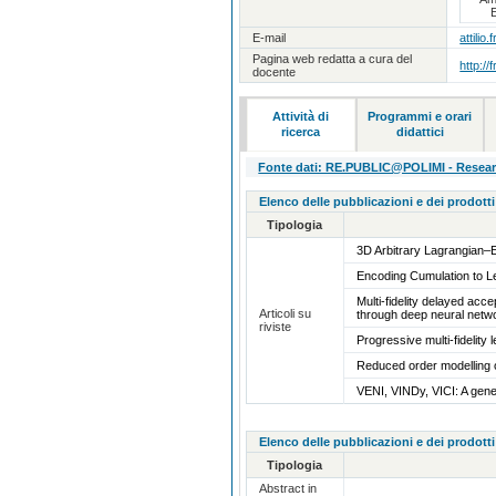
E
E-mail
attilio
Pagina web redatta a cura del
http://f
docente
Attività di
Programmi e orari
ricerca
didattici
Fonte dati: RE.PUBLIC@POLIMI - Research
Elenco delle pubblicazioni e dei prodotti
Tipologia
3D Arbitrary Lagrangian–Eu
Encoding Cumulation to L
Multi-fidelity delayed ac
Articoli su
through deep neural net
riviste
Progressive multi-fidelity
Reduced order modelling o
VENI, VINDy, VICI: A gene
Elenco delle pubblicazioni e dei prodotti
Tipologia
Abstract in