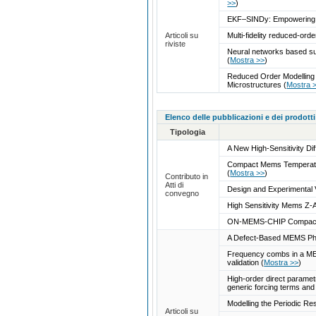
>>
)
EKF–SINDy: Empowering the
Articoli su
Multi-fidelity reduced-ord
riviste
Neural networks based sur
(
Mostra >>
)
Reduced Order Modelling o
Microstructures
(
Mostra 
Elenco delle pubblicazioni e dei prodotti
Tipologia
A New High-Sensitivity Di
Compact Mems Temperature
(
Mostra >>
)
Contributo in
Atti di
Design and Experimental
convegno
High Sensitivity Mems Z-A
ON-MEMS-CHIP Compact T
A Defect-Based MEMS Phon
Frequency combs in a MEMS
validation
(
Mostra >>
)
High-order direct parametri
generic forcing terms and
Modelling the Periodic 
Articoli su