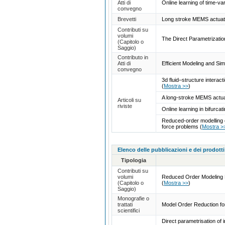
Atti di
Online learning of time-
convegno
Brevetti
Long stroke MEMS actuator
Contributi su
volumi
The Direct Parametrizatio
(Capitolo o
Saggio)
Contributo in
Atti di
Efficient Modeling and Si
convegno
3d fluid–structure interac
(
Mostra >>
)
A long-stroke MEMS actua
Articoli su
riviste
Online learning in bifurc
Reduced-order modelling o
force problems
(
Mostra >
Elenco delle pubblicazioni e dei prodotti
Tipologia
Contributi su
volumi
Reduced Order Modeling 
(Capitolo o
(
Mostra >>
)
Saggio)
Monografie o
trattati
Model Order Reduction fo
scientifici
Direct parametrisation o