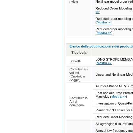
riviste
Nonlinear model order red
Reduced Order Modeling o
>>
)
Reduced order modeling of 
(
Mostra >>
)
Reduced order modeling o
(
Mostra >>
)
Elenco delle pubblicazioni e dei prodotti
Tipologia
LONG STROKE MEMS AC
Brevetti
(
Mostra >>
)
Contributi su
volumi
Linear and Nonlinear Me
(Capitolo o
Saggio)
A Defect-Based MEMS Ph
Fast and Accurate Predic
Manifolds
(
Mostra >>
)
Contributo in
Atti di
Investigation of Quasi-Pe
convegno
Planar GRIN Lenses for 
Reduced Order Modelling 
A Lagrangian fluid–structu
A novel low-frequency mul