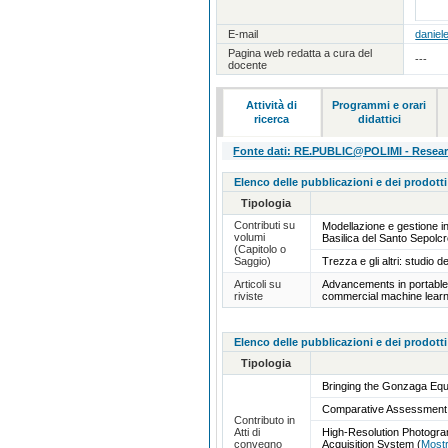
E-mail
daniel
Pagina web redatta a cura del
---
docente
Attività di
Programmi e orari
ricerca
didattici
Fonte dati: RE.PUBLIC@POLIMI - Research
Elenco delle pubblicazioni e dei prodotti
Tipologia
Contributi su
Modellazione e gestione in
volumi
Basilica del Santo Sepolc
(Capitolo o
Saggio)
Trezza e gli altri: studio
Articoli su
Advancements in portable 
riviste
commercial machine learn
Elenco delle pubblicazioni e dei prodotti
Tipologia
Bringing the Gonzaga Eque
Comparative Assessment of
Contributo in
Atti di
High-Resolution Photogra
convegno
Acquisition System
(
Most