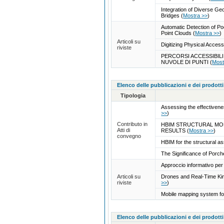
Integration of Diverse G
Bridges
(
Mostra >>
)
Automatic Detection of 
Point Clouds
(
Mostra >>
)
Articoli su
Digitizing Physical Acces
riviste
PERCORSI ACCESSIBIL
NUVOLE DI PUNTI
(
Most
Elenco delle pubblicazioni e dei prodotti
Tipologia
Assessing the effectiven
>>
)
Contributo in
HBIM STRUCTURAL MO
Atti di
RESULTS
(
Mostra >>
)
convegno
HBIM for the structural a
The Significance of Porch
Approccio informativo per
Articoli su
Drones and Real-Time Kin
riviste
>>
)
Mobile mapping system for 
Elenco delle pubblicazioni e dei prodotti