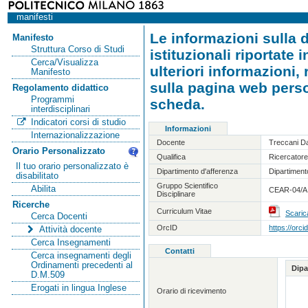
manifesti
Le informazioni sulla d
Manifesto
Struttura Corso di Studi
istituzionali riportate
Cerca/Visualizza
ulteriori informazioni,
Manifesto
sulla pagina web person
Regolamento didattico
Programmi
scheda.
interdisciplinari
Indicatori corsi di studio
Informazioni
Internazionalizzazione
Docente
Treccani Da
Orario Personalizzato
Qualifica
Ricercatore
Il tuo orario personalizzato è
Dipartimento d'afferenza
Dipartimento
disabilitato
Gruppo Scientifico
Abilita
CEAR-04/A 
Disciplinare
Ricerche
Curriculum Vitae
Scaric
Cerca Docenti
OrcID
https://orc
Attività docente
Cerca Insegnamenti
Contatti
Cerca insegnamenti degli
Ordinamenti precedenti al
Dipa
D.M.509
Erogati in lingua Inglese
Orario di ricevimento