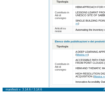
Tipologia
HBIM APPROACH FOR H
Contributo in
LESSONS LEARNT FRO
Atti di
UNESCO SITE OF SAB
convegno
SINGLE BUILDING PO
>>
)
Articoli su
Automating the inventory 
riviste
Elenco delle pubblicazioni e dei prodotti
Tipologia
A DEEP LEARNING APP
(
Mostra >>
)
ACCESSIBLE PATH FIN
FROM POINT CLOUDS
Contributo in
Atti di
HBIM AND THEMATIC M
convegno
HIGH-RESOLUTION DI
ACQUISITION
(
Mostra >
Innovative Accesibility Da
manifesti v. 3.14.6 / 3.14.6
A