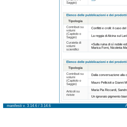
Saggio)
Elenco delle pubblicazioni e dei prodotti
Tipologia
Contributi su
Conflitti e crolli: il caso 
volumi
(Capitolo o
La reggia di Alcina sul Lar
Saggio)
Curatela di
«Sulla ruina di sì nobile ed
volumi
Marica Forni, Nicoletta M
scientifici
Elenco delle pubblicazioni e dei prodotti
Tipologia
Contributi su
Dalla conversazione alla c
volumi
(Capitolo o
Mauro Pellicioli a Gianni 
Saggio)
Maria Pia Riccardi, Sandr
Articoli su
riviste
Un ignorato pigmento bia
manifesti v. 3.14.6 / 3.14.6
A