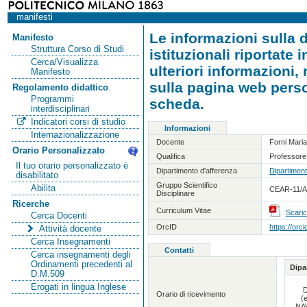
manifesti
Le informazioni sulla d
Manifesto
Struttura Corso di Studi
istituzionali riportate
Cerca/Visualizza
ulteriori informazioni,
Manifesto
sulla pagina web person
Regolamento didattico
Programmi
scheda.
interdisciplinari
Indicatori corsi di studio
Informazioni
Internazionalizzazione
Docente
Forni Mari
Orario Personalizzato
Qualifica
Professore
Il tuo orario personalizzato è
Dipartimento d'afferenza
Dipartiment
disabilitato
Gruppo Scientifico
Abilita
CEAR-11/A -
Disciplinare
Ricerche
Curriculum Vitae
Scaric
Cerca Docenti
OrcID
https://or
Attività docente
Cerca Insegnamenti
Contatti
Cerca insegnamenti degli
Ordinamenti precedenti al
Dipa
D.M.509
Erogati in lingua Inglese
D
Orario di ricevimento
(e
NAV