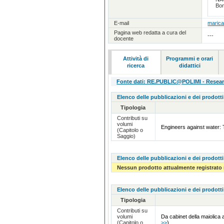
Bon
E-mail
marica
Pagina web redatta a cura del
---
docente
Attività di
Programmi e orari
ricerca
didattici
Fonte dati: RE.PUBLIC@POLIMI - Research
Elenco delle pubblicazioni e dei prodotti
Tipologia
Contributi su
volumi
Engineers against water: 
(Capitolo o
Saggio)
Elenco delle pubblicazioni e dei prodotti
Nessun prodotto attualmente registrato 
Elenco delle pubblicazioni e dei prodotti
Tipologia
Contributi su
volumi
Da cabinet della maiolica 
(Capitolo o
>>
)