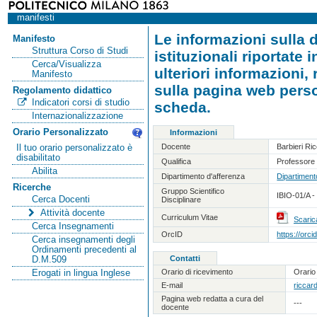
manifesti
Le informazioni sulla d
Manifesto
Struttura Corso di Studi
istituzionali riportate
Cerca/Visualizza
ulteriori informazioni,
Manifesto
sulla pagina web person
Regolamento didattico
Indicatori corsi di studio
scheda.
Internazionalizzazione
Orario Personalizzato
Informazioni
Docente
Barbieri Ri
Il tuo orario personalizzato è
disabilitato
Qualifica
Professore 
Abilita
Dipartimento d'afferenza
Dipartiment
Ricerche
Gruppo Scientifico
IBIO-01/A -
Cerca Docenti
Disciplinare
Attività docente
Curriculum Vitae
Scaric
Cerca Insegnamenti
OrcID
https://orc
Cerca insegnamenti degli
Ordinamenti precedenti al
Contatti
D.M.509
Orario di ricevimento
Orario
Erogati in lingua Inglese
E-mail
riccard
Pagina web redatta a cura del
---
docente