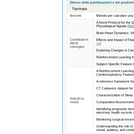
Elenco delle pubblicazioni e dei prodotti
Tipologia
Brevetti
Metodo per calcolare una o
A Novel Protocol for the
Physiological Signals
(
Mos
Brain-Heart Dynamics: Vir
Contributo in
Effects and Impact of Flu
Atti di
>>
)
convegno
Exploring Changes in Car
Reinforcement Learning fo
Subject-Specific Feature 
A Reinforcement Learning 
Cardiorespiratory Featur
A reference framework fo
CT Cadaveric dataset for 
Characterization of Slee
Articoli su
riviste
Comparative Assessment of
Identifying prognostic fac
electronic health records
Monitoring surgical nocic
Understanding the role of
visual, auditory, and comb