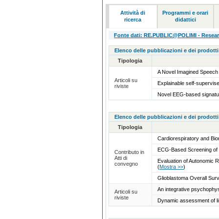
Attività di
Programmi e orari
ricerca
didattici
Fonte dati: RE.PUBLIC@POLIMI - Research
Elenco delle pubblicazioni e dei prodotti
Tipologia
A Novel Imagined Speech 
Articoli su
Explainable self-supervis
riviste
Novel EEG-based signatur
Elenco delle pubblicazioni e dei prodotti
Tipologia
Cardiorespiratory and Bio
ECG-Based Screening of 
Contributo in
Atti di
Evaluation of Autonomic 
convegno
(
Mostra >>
)
Glioblastoma Overall Surv
An integrative psychophys
Articoli su
riviste
Dynamic assessment of lis