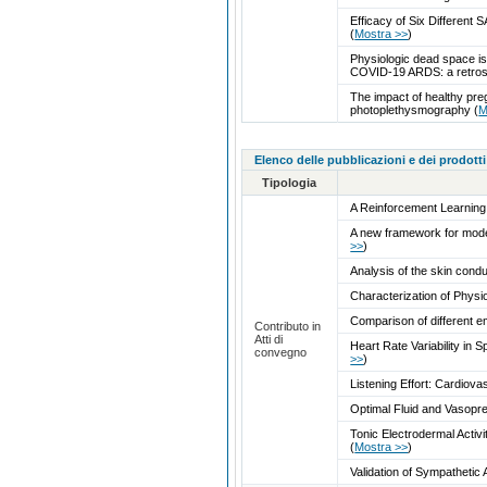
Efficacy of Six Differen
(
Mostra >>
)
Physiologic dead space is 
COVID-19 ARDS: a retros
The impact of healthy pre
photoplethysmography
(
M
Elenco delle pubblicazioni e dei prodotti
Tipologia
A Reinforcement Learning 
A new framework for model
>>
)
Analysis of the skin condu
Characterization of Physio
Comparison of different e
Contributo in
Atti di
Heart Rate Variability in
convegno
>>
)
Listening Effort: Cardiov
Optimal Fluid and Vasopr
Tonic Electrodermal Activ
(
Mostra >>
)
Validation of Sympathetic 