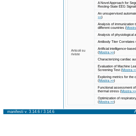
A Novel Approach for Segm
Resting-State EEG Signa
An unsupervised automated 
>>
)
Analysis of immunization 
different countries
(
Mostr
Analysis of physiological
Antibody Titer Correlates
Artificial intelligence-ba
Articoli su
(
Mostra >>
)
riviste
Characterizing cardiac a
Evaluation of Machine Lea
Screening Test
(
Mostra >
Exploring metrics for the 
(
Mostra >>
)
Functional assessment of b
thermal stress
(
Mostra >
Optimization of respirator
(
Mostra >>
)
manifesti v. 3.14.6 / 3.14.6
A