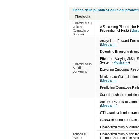
Elenco delle pubblicazioni e dei prodotti
Tipologia
Contributi su
volumi
A Screening Platform for
(Capitolo o
PrEvention of Risk)
(
Most
Saggio)
Analysis of Reward Formula
(
Mostra >>
)
Decoding Emotions throug
Effects of Varying $k$ in
System
(
Mostra >>
)
Contributo in
Atti di
Exploring Emotional Resp
convegno
Multivariate Classificati
(
Mostra >>
)
Predicting Comatose Pati
Statistical shape modelin
Adverse Events to Comirn
(
Mostra >>
)
CT-based radiomics can id
Causal influence of brain
Characterization of auto
Articoli su
Characterization of the I
riviste
in-Noise Screening in Mult