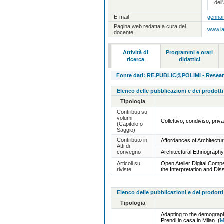
dell
E-mail
gennar
Pagina web redatta a cura del
www.la
docente
Attività di
Programmi e orari
ricerca
didattici
Fonte dati: RE.PUBLIC@POLIMI - Research
Elenco delle pubblicazioni e dei prodotti
Tipologia
Contributi su
volumi
Collettivo, condiviso, pri
(Capitolo o
Saggio)
Contributo in
Affordances of Architectu
Atti di
convegno
Architectural Ethnography
Articoli su
Open Atelier Digital Comp
riviste
the Interpretation and Di
Elenco delle pubblicazioni e dei prodotti
Tipologia
Adapting to the demographi
Prendi in casa in Milan.
(
M