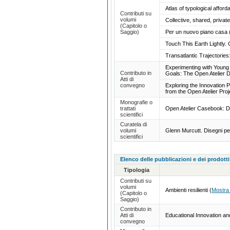
Atlas of typological affor
Contributi su
volumi
Collective, shared, priva
(Capitolo o
Saggio)
Per un nuovo piano casa
Touch This Earth Lightly.
Transatlantic Trajectories
Experimenting with Young 
Contributo in
Goals: The Open Atelier D
Atti di
convegno
Exploring the Innovation 
from the Open Atelier Pro
Monografie o
trattati
Open Atelier Casebook: D
scientifici
Curatela di
volumi
Glenn Murcutt. Disegni p
scientifici
Elenco delle pubblicazioni e dei prodotti
Tipologia
Contributi su
volumi
Ambienti resilienti
(
Mostra
(Capitolo o
Saggio)
Contributo in
Atti di
Educational Innovation an
convegno