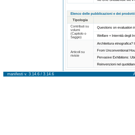
Elenco delle pubblicazioni e dei prodotti
Tipologia
Contributi su
Questions on evaluation in 
volumi
(Capitolo o
Welfare + Internità degli I
Saggio)
Architettura etnografica? I
From Unconventional Hou
Articoli su
riviste
Pervasive Exhibitions: U
Reinvenzioni nel quotidian
manifesti v. 3.14.6 / 3.14.6
A