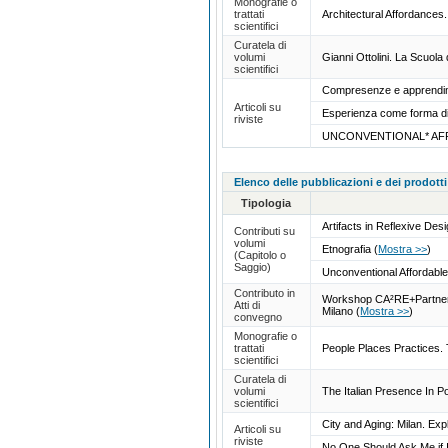
Monografie o
trattati
Architectural Affordance
scientifici
Curatela di
volumi
Gianni Ottolini. La Scuola d
scientifici
Compresenze e apprendimento
Articoli su
Esperienza come forma di
riviste
UNCONVENTIONAL* A
Elenco delle pubblicazioni e dei prodotti
Tipologia
Artifacts in Reflexive Des
Contributi su
volumi
Etnografia
(
Mostra >>
)
(Capitolo o
Saggio)
Unconventional Affordable
Contributo in
Workshop CA²RE+Partners 
Atti di
Milano
(
Mostra >>
)
convegno
Monografie o
trattati
People Places Practices. 
scientifici
Curatela di
volumi
The Italian Presence In P
scientifici
City and Aging: Milan. Expl
Articoli su
riviste
No One Should Ask Me if 