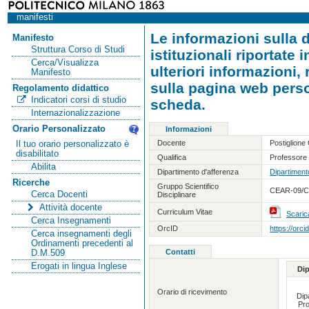
manifesti
Le informazioni sulla d
Manifesto
Struttura Corso di Studi
istituzionali riportate
Cerca/Visualizza
ulteriori informazioni,
Manifesto
sulla pagina web person
Regolamento didattico
Indicatori corsi di studio
scheda.
Internazionalizzazione
Orario Personalizzato
Informazioni
Docente
Postiglion
Il tuo orario personalizzato è
disabilitato
Qualifica
Professore 
Abilita
Dipartimento d'afferenza
Dipartimento
Ricerche
Gruppo Scientifico
CEAR-09/C -
Cerca Docenti
Disciplinare
Attività docente
Curriculum Vitae
Scaric
Cerca Insegnamenti
OrcID
https://orc
Cerca insegnamenti degli
Ordinamenti precedenti al
Contatti
D.M.509
Erogati in lingua Inglese
Di
Orario di ricevimento
Dip
Pro