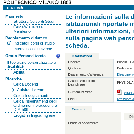
manifesti
Le informazioni sulla d
Manifesto
Struttura Corso di Studi
istituzionali riportate
Cerca/Visualizza
ulteriori informazioni,
Manifesto
sulla pagina web person
Regolamento didattico
Indicatori corsi di studio
scheda.
Internazionalizzazione
Orario Personalizzato
Informazioni
Docente
Puppin Ezi
Il tuo orario personalizzato è
disabilitato
Qualifica
Professore 
Abilita
Dipartimento d'afferenza
Dipartiment
Ricerche
Gruppo Scientifico
PHYS-03/A -
Cerca Docenti
Disciplinare
Attività docente
Curriculum Vitae
Scaric
Cerca Insegnamenti
OrcID
https://orc
Cerca insegnamenti degli
Ordinamenti precedenti al
Contatti
D.M.509
Erogati in lingua Inglese
Di
Orario di ricevimento