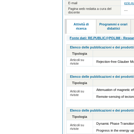
E-mail
ezio.p
Pagina web redatta a cura del
---
docente
Attività di
Programmi e orari
ricerca
didattici
Fonte dati: RE.PUBLIC@POLIMI - Research
Elenco delle pubblicazioni e dei prodotti
Tipologia
Articoli su
Rejection-free Glauber Mo
riviste
Elenco delle pubblicazioni e dei prodotti
Tipologia
Attenuation of magnetic e
Articoli su
riviste
Remote-sensing of tecton
Elenco delle pubblicazioni e dei prodotti
Tipologia
Dynamic Phase Transition
Articoli su
riviste
Progress in the energy 