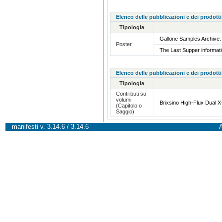
Elenco delle pubblicazioni e dei prodotti
Tipologia
Gallone Samples Archive: 
Poster
The Last Supper informat
Elenco delle pubblicazioni e dei prodotti
Tipologia
Contributi su
volumi
Brixsino High-Flux Dual
(Capitolo o
Saggio)
manifesti v. 3.14.6 / 3.14.6
A