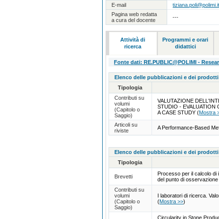
E-mail
tiziana.poli@polimi.i
Pagina web redatta
---
a cura del docente
Attività di
Programmi e orari
ricerca
didattici
Fonte dati: RE.PUBLIC@POLIMI - Research
Elenco delle pubblicazioni e dei prodotti
Tipologia
Contributi su
VALUTAZIONE DELL'INT
volumi
STUDIO - EVALUATION
(Capitolo o
A CASE STUDY
(
Mostra 
Saggio)
Articoli su
A Performance-Based Meth
riviste
Elenco delle pubblicazioni e dei prodotti
Tipologia
Processo per il calcolo di i
Brevetti
del punto di osservazion
Contributi su
volumi
I laboratori di ricerca. Va
(Capitolo o
(
Mostra >>
)
Saggio)
Circularity in Stone Prod