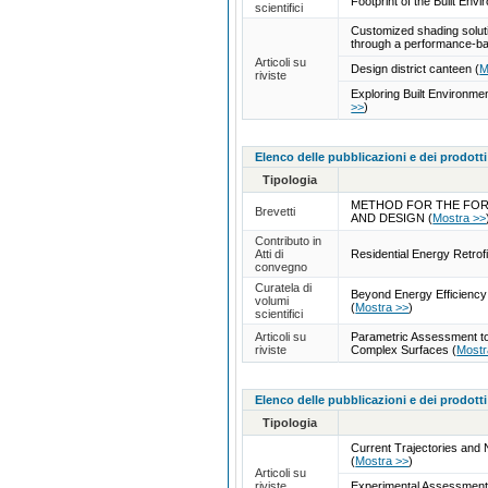
Footprint of the Built Env
scientifici
Customized shading solutio
through a performance-b
Articoli su
Design district canteen
(
M
riviste
Exploring Built Environme
>>
)
Elenco delle pubblicazioni e dei prodotti
Tipologia
METHOD FOR THE FORM
Brevetti
AND DESIGN
(
Mostra >>
Contributo in
Atti di
Residential Energy Retro
convegno
Curatela di
Beyond Energy Efficiency 
volumi
(
Mostra >>
)
scientifici
Articoli su
Parametric Assessment to
riviste
Complex Surfaces
(
Mostr
Elenco delle pubblicazioni e dei prodotti
Tipologia
Current Trajectories and 
(
Mostra >>
)
Articoli su
riviste
Experimental Assessment o