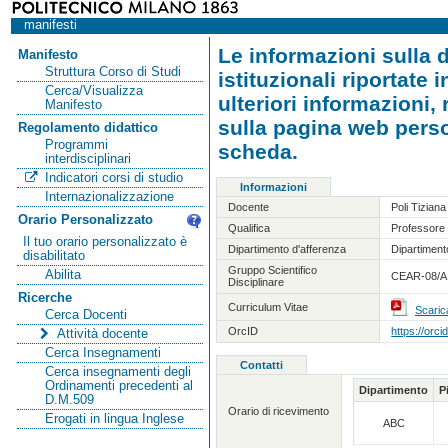
manifesti
Le informazioni sulla d
Manifesto
Struttura Corso di Studi
istituzionali riportate
Cerca/Visualizza
ulteriori informazioni,
Manifesto
sulla pagina web person
Regolamento didattico
Programmi
scheda.
interdisciplinari
Indicatori corsi di studio
Informazioni
Internazionalizzazione
Docente
Poli Tiziana
Orario Personalizzato
Qualifica
Professore 
Il tuo orario personalizzato è
Dipartimento d'afferenza
Dipartimento
disabilitato
Gruppo Scientifico
Abilita
CEAR-08/A -
Disciplinare
Ricerche
Curriculum Vitae
Scaric
Cerca Docenti
OrcID
https://orc
Attività docente
Cerca Insegnamenti
Contatti
Cerca insegnamenti degli
Ordinamenti precedenti al
Dipartimento
P
D.M.509
Orario di ricevimento
Erogati in lingua Inglese
ABC