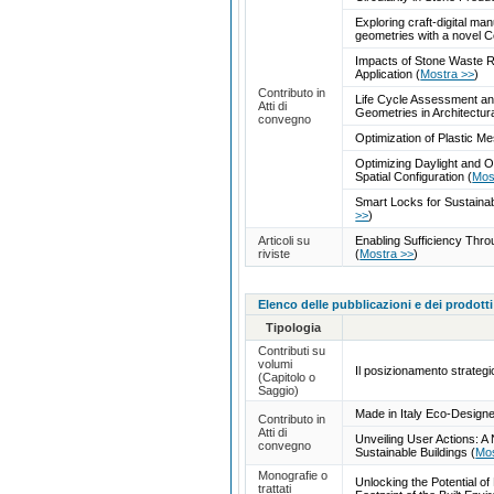
Exploring craft-digital m
geometries with a novel 
Impacts of Stone Waste R
Application
(
Mostra >>
)
Contributo in
Life Cycle Assessment an
Atti di
Geometries in Architectu
convegno
Optimization of Plastic M
Optimizing Daylight and 
Spatial Configuration
(
Mos
Smart Locks for Sustaina
>>
)
Articoli su
Enabling Sufficiency Thr
riviste
(
Mostra >>
)
Elenco delle pubblicazioni e dei prodotti
Tipologia
Contributi su
volumi
Il posizionamento strategico
(Capitolo o
Saggio)
Made in Italy Eco-Desig
Contributo in
Atti di
Unveiling User Actions: 
convegno
Sustainable Buildings
(
Mos
Monografie o
Unlocking the Potential o
trattati