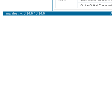
On the Optical Characteri
manifesti v. 3.14.6 / 3.14.6
A