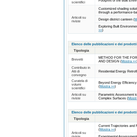
Footprint of the Built Env
scientifici
Customized shading solutio
through a performance-b
Articoli su
Design district canteen
(
M
riviste
Exploring Built Environme
>>
)
Elenco delle pubblicazioni e dei prodotti
Tipologia
METHOD FOR THE FORM
Brevetti
AND DESIGN
(
Mostra >>
Contributo in
Atti di
Residential Energy Retro
convegno
Curatela di
Beyond Energy Efficiency 
volumi
(
Mostra >>
)
scientifici
Articoli su
Parametric Assessment to
riviste
Complex Surfaces
(
Mostr
Elenco delle pubblicazioni e dei prodotti
Tipologia
Current Trajectories and 
(
Mostra >>
)
Articoli su
riviste
Experimental Assessment o