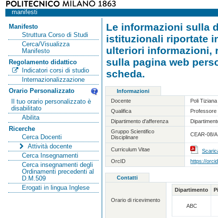
manifesti
Le informazioni sulla d
Manifesto
Struttura Corso di Studi
istituzionali riportate
Cerca/Visualizza
ulteriori informazioni,
Manifesto
sulla pagina web person
Regolamento didattico
Indicatori corsi di studio
scheda.
Internazionalizzazione
Orario Personalizzato
Informazioni
Docente
Poli Tiziana
Il tuo orario personalizzato è
disabilitato
Qualifica
Professore 
Abilita
Dipartimento d'afferenza
Dipartimento
Ricerche
Gruppo Scientifico
CEAR-08/A -
Cerca Docenti
Disciplinare
Attività docente
Curriculum Vitae
Scaric
Cerca Insegnamenti
OrcID
https://orc
Cerca insegnamenti degli
Ordinamenti precedenti al
Contatti
D.M.509
Erogati in lingua Inglese
Dipartimento
P
Orario di ricevimento
ABC