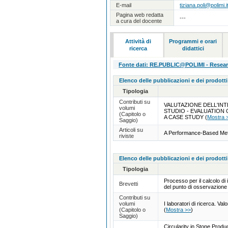
E-mail
tiziana.poli@polimi.i
Pagina web redatta
---
a cura del docente
Attività di
Programmi e orari
ricerca
didattici
Fonte dati: RE.PUBLIC@POLIMI - Research
Elenco delle pubblicazioni e dei prodotti
Tipologia
Contributi su
VALUTAZIONE DELL'INT
volumi
STUDIO - EVALUATION
(Capitolo o
A CASE STUDY
(
Mostra 
Saggio)
Articoli su
A Performance-Based Meth
riviste
Elenco delle pubblicazioni e dei prodotti
Tipologia
Processo per il calcolo di i
Brevetti
del punto di osservazion
Contributi su
volumi
I laboratori di ricerca. Va
(Capitolo o
(
Mostra >>
)
Saggio)
Circularity in Stone Prod