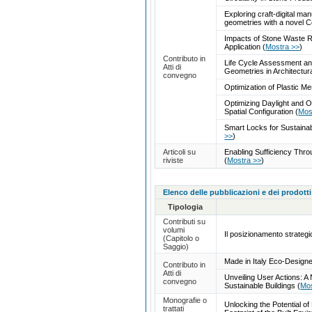
Exploring craft-digital m
geometries with a novel 
Impacts of Stone Waste R
Application
(
Mostra >>
)
Contributo in
Life Cycle Assessment an
Atti di
Geometries in Architectu
convegno
Optimization of Plastic M
Optimizing Daylight and 
Spatial Configuration
(
Mos
Smart Locks for Sustaina
>>
)
Articoli su
Enabling Sufficiency Thr
riviste
(
Mostra >>
)
Elenco delle pubblicazioni e dei prodotti
Tipologia
Contributi su
volumi
Il posizionamento strategico
(Capitolo o
Saggio)
Made in Italy Eco-Desig
Contributo in
Atti di
Unveiling User Actions: 
convegno
Sustainable Buildings
(
Mos
Monografie o
Unlocking the Potential o
trattati