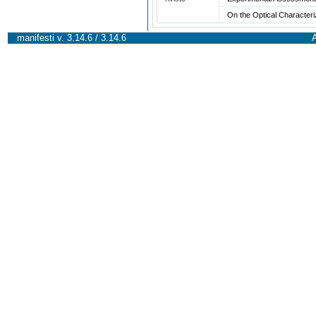
On the Optical Characteri
manifesti v. 3.14.6 / 3.14.6
A