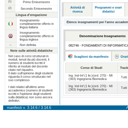
(1)
Primo Emisemestre
Attività di
Programmi e orari
(2)
Secondo Emisemestre
ricerca
didattici
Lingua d'erogazione
Insegnamento
Elenco insegnamenti per l'anno accadem
completamente offerto in
lingua italiana
Insegnamento
completamente offerto in
Denominazione Insegnamento
lingua inglese
--
Non definita
082746 - FONDAMENTI DI INFORMATIC
Note sulle attività didattiche
Nel caso di corsi strutturati in
Scaglioni da manifesto
Orar
moduli, tenuti da più docenti, il
numero di studenti iscritti è
riferito al modulo del docente
Corso di Studi
Track
citato nel riquadro.
Il dato sull'opinione degli studenti
Ing. Ind-Inf (1 liv.)(ord. 270) - MI
riguarda il corso strutturato nel
Tutti
(363) Ingegneria Biomedica
suo complesso.
Ing. Ind-Inf (1 liv.)(ord. 270) - MI
I dati relativi all'ultimo anno
Tutti
(363) Ingegneria Biomedica
accademico (numero di studenti
iscritti e l'opinione degli studenti
sulla didattica) non sono ancora
definitivi.
manifesti v. 3.14.6 / 3.14.6
A