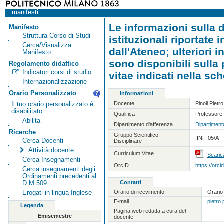
manifesti
Le informazioni sulla d
Manifesto
Struttura Corso di Studi
istituzionali riportate
Cerca/Visualizza
dall'Ateneo; ulteriori 
Manifesto
sono disponibili sulla
Regolamento didattico
Indicatori corsi di studio
vitae indicati nella sc
Internazionalizzazione
Orario Personalizzato
Informazioni
Docente
Pinoli Pietro
Il tuo orario personalizzato è
disabilitato
Qualifica
Professore 
Abilita
Dipartimento d'afferenza
Dipartiment
Ricerche
Gruppo Scientifico
IINF-05/A -
Cerca Docenti
Disciplinare
Attività docente
Curriculum Vitae
Scaric
Cerca Insegnamenti
OrcID
https://orc
Cerca insegnamenti degli
Ordinamenti precedenti al
Contatti
D.M.509
Orario di ricevimento
Orario
Erogati in lingua Inglese
E-mail
pietro.
Legenda
Pagina web redatta a cura del
---
Emisemestre
docente