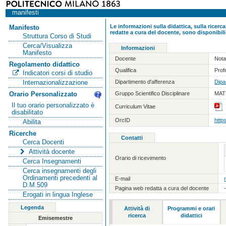
manifesti
Le informazioni sulla didattica, sulla ricerca
Manifesto
redatte a cura del docente, sono disponibili
Struttura Corso di Studi
Cerca/Visualizza
Informazioni
Manifesto
Docente
Nota
Regolamento didattico
Qualifica
Prof
Indicatori corsi di studio
Dipartimento d'afferenza
Dipa
Internazionalizzazione
Gruppo Scientifico Disciplinare
MATH
Orario Personalizzato
Il tuo orario personalizzato è
Curriculum Vitae
disabilitato
OrcID
http
Abilita
Ricerche
Contatti
Cerca Docenti
Attività docente
Orario di ricevimento
Cerca Insegnamenti
Cerca insegnamenti degli
Ordinamenti precedenti al
E-mail
D.M.509
Pagina web redatta a cura del docente
Erogati in lingua Inglese
Legenda
Attività di
Programmi e orari
ricerca
didattici
Emisemestre