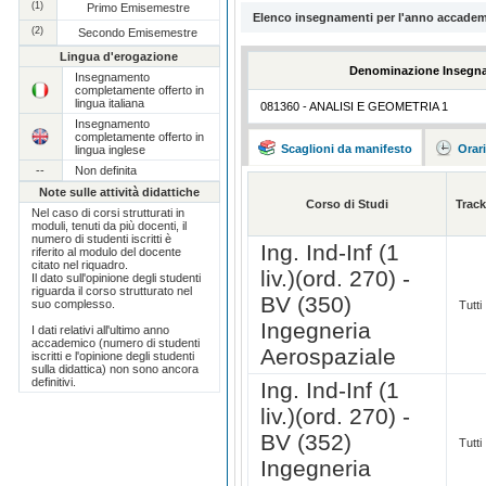
(1)
Primo Emisemestre
Elenco insegnamenti per l'anno accadem
(2)
Secondo Emisemestre
Lingua d'erogazione
Denominazione Insegn
Insegnamento
completamente offerto in
lingua italiana
081360 - ANALISI E GEOMETRIA 1
Insegnamento
completamente offerto in
Scaglioni da manifesto
Orar
lingua inglese
--
Non definita
Note sulle attività didattiche
Corso di Studi
Track
Nel caso di corsi strutturati in
moduli, tenuti da più docenti, il
numero di studenti iscritti è
Ing. Ind-Inf (1
riferito al modulo del docente
citato nel riquadro.
liv.)(ord. 270) -
Il dato sull'opinione degli studenti
riguarda il corso strutturato nel
BV (350)
suo complesso.
Tutti
Ingegneria
I dati relativi all'ultimo anno
accademico (numero di studenti
Aerospaziale
iscritti e l'opinione degli studenti
sulla didattica) non sono ancora
definitivi.
Ing. Ind-Inf (1
liv.)(ord. 270) -
BV (352)
Tutti
Ingegneria