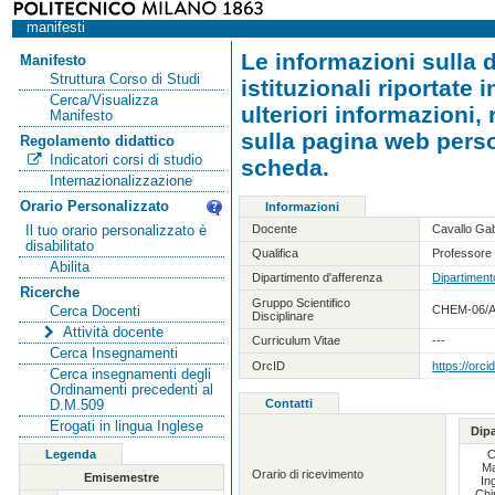
manifesti
Le informazioni sulla d
Manifesto
Struttura Corso di Studi
istituzionali riportate
Cerca/Visualizza
ulteriori informazioni,
Manifesto
sulla pagina web person
Regolamento didattico
Indicatori corsi di studio
scheda.
Internazionalizzazione
Orario Personalizzato
Informazioni
Docente
Cavallo Gab
Il tuo orario personalizzato è
disabilitato
Qualifica
Professore 
Abilita
Dipartimento d'afferenza
Dipartiment
Ricerche
Gruppo Scientifico
CHEM-06/A 
Cerca Docenti
Disciplinare
Attività docente
Curriculum Vitae
---
Cerca Insegnamenti
OrcID
https://orc
Cerca insegnamenti degli
Ordinamenti precedenti al
Contatti
D.M.509
Erogati in lingua Inglese
Dip
Legenda
C
Ma
Orario di ricevimento
Emisemestre
In
Chi