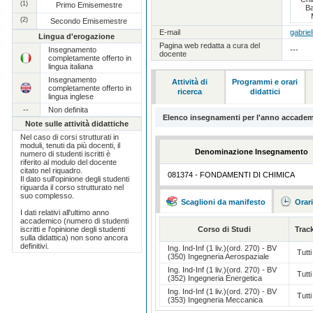
(1)
Primo Emisemestre
Ba
(2)
Secondo Emisemestre
E-mail
gabriel
Lingua d'erogazione
Pagina web redatta a cura del
Insegnamento
---
docente
completamente offerto in
lingua italiana
Insegnamento
Attività di
Programmi e orari
completamente offerto in
ricerca
didattici
lingua inglese
--
Non definita
Elenco insegnamenti per l'anno accadem
Note sulle attività didattiche
Nel caso di corsi strutturati in
moduli, tenuti da più docenti, il
Denominazione Insegnamento
numero di studenti iscritti è
riferito al modulo del docente
citato nel riquadro.
081374 - FONDAMENTI DI CHIMICA
Il dato sull'opinione degli studenti
riguarda il corso strutturato nel
suo complesso.
Scaglioni da manifesto
Orar
I dati relativi all'ultimo anno
accademico (numero di studenti
iscritti e l'opinione degli studenti
Corso di Studi
Trac
sulla didattica) non sono ancora
definitivi.
Ing. Ind-Inf (1 liv.)(ord. 270) - BV
Tutti
(350) Ingegneria Aerospaziale
Ing. Ind-Inf (1 liv.)(ord. 270) - BV
Tutti
(352) Ingegneria Energetica
Ing. Ind-Inf (1 liv.)(ord. 270) - BV
Tutti
(353) Ingegneria Meccanica