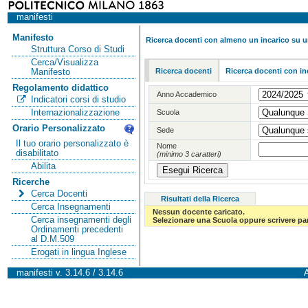
manifesti
Manifesto
Ricerca docenti con almeno un incarico su 
Struttura Corso di Studi
Cerca/Visualizza
Ricerca docenti
Ricerca docenti con in
Manifesto
Regolamento didattico
Anno Accademico
Indicatori corsi di studio
Internazionalizzazione
Scuola
Orario Personalizzato
Sede
Il tuo orario personalizzato è
Nome
disabilitato
(minimo 3 caratteri)
Abilita
Ricerche
Cerca Docenti
Risultati della Ricerca
Cerca Insegnamenti
Nessun docente caricato.
Cerca insegnamenti degli
Selezionare una Scuola oppure scrivere par
Ordinamenti precedenti
al D.M.509
Erogati in lingua Inglese
manifesti v. 3.14.6 / 3.14.6
A