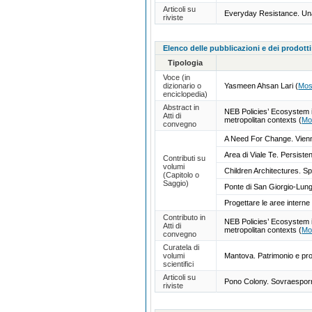
Articoli su
Everyday Resistance. Una
riviste
Elenco delle pubblicazioni e dei prodotti
Tipologia
Voce (in
dizionario o
Yasmeen Ahsan Lari
(
Mos
enciclopedia)
Abstract in
NEB Policies’ Ecosystem in
Atti di
metropolitan contexts
(
Mo
convegno
A Need For Change. Vien
Area di Viale Te. Persist
Contributi su
volumi
Children Architectures. Sp
(Capitolo o
Saggio)
Ponte di San Giorgio-Lungo
Progettare le aree interne t
Contributo in
NEB Policies’ Ecosystem in
Atti di
metropolitan contexts
(
Mo
convegno
Curatela di
volumi
Mantova. Patrimonio e pro
scientifici
Articoli su
Pono Colony. Sovraesporr
riviste