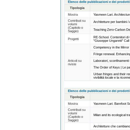
Elenco delle pubblicazioni e dei prodotti
Tipologia
Mostra
Yasmeen Lari. Architecture
Contributi su
Architetture per bambini /
volumi
(Capitolo o
Teaching Zero-Carbon De
Saggio)
RE-School. Contenitori di 
Progetti
"Giuseppe Ungaretti" Cal
Competency in the Mirro
Fringe renewal. Enhancing
Articoli su
Laboratori, sconfinamenti
riviste
The Order of Keys | Le pa
Urban fringes and their ren
vivibilità locale e la ricon
Elenco delle pubblicazioni e dei prodotti
Tipologia
Mostra
Yasmeen Lari. Barefoot So
Contributi su
volumi
Milan and its ecological 
(Capitolo o
Saggio)
Architetture che cambiano