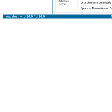
Articoli su
Le architetture umanitari
riviste
Space of Domination or D
manifesti v. 3.14.6 / 3.14.6
A