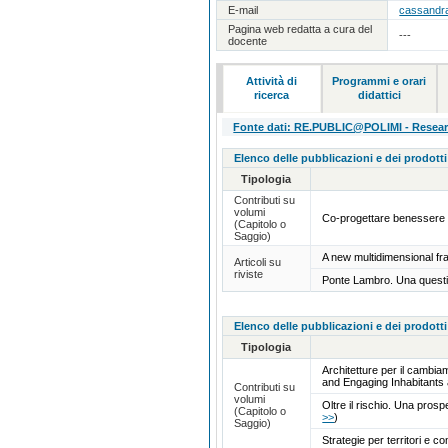
E-mail
cassandra
Pagina web redatta a cura del
---
docente
Attività di
Programmi e orari
ricerca
didattici
Fonte dati: RE.PUBLIC@POLIMI - Research
Elenco delle pubblicazioni e dei prodotti
Tipologia
Contributi su
volumi
Co-progettare benessere e
(Capitolo o
Saggio)
A new multidimensional f
Articoli su
riviste
Ponte Lambro. Una questi
Elenco delle pubblicazioni e dei prodotti
Tipologia
Architetture per il cambia
and Engaging Inhabitant
Contributi su
volumi
Oltre il rischio. Una prosp
(Capitolo o
>>
)
Saggio)
Strategie per territori e c