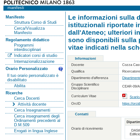
manifesti
Le informazioni sulla d
Manifesto
Struttura Corso di Studi
istituzionali riportate
Cerca/Visualizza
dall'Ateneo; ulteriori 
Manifesto
sono disponibili sulla
Regolamento didattico
Programmi
vitae indicati nella sc
interdisciplinari
Indicatori corsi di studio
Informazioni
Internazionalizzazione
Docente
Cozza Cas
Orario Personalizzato
Qualifica
Ricercatore
Il tuo orario personalizzato è
Dipartimento d'afferenza
Dipartimento
disabilitato
Gruppo Scientifico
Abilita
CEAR-09/A 
Disciplinare
Ricerche
Curriculum Vitae
Scaric
Cerca Docenti
OrcID
https://orc
Attività docente
Cerca Insegnamenti
Contatti
Cerca insegnamenti degli
Ordinamenti precedenti al
Diparti
D.M.509
Orario di ricevimento
DASt
Erogati in lingua Inglese
Edifici