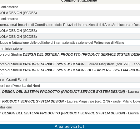
Compito istituzionale
zioni esterne
SCUOLA DESIGN (SCDES)
zioni esterne
ternazionali Incarico di Coordinatore delle Relazioni Internazionali dell'Area Architettura e Des
SCUOLA DESIGN (SCDES)
SCUOLA DESIGN (SCDES)
uppo e l'attuazione delle politiche di internazionalizzazione del Politecnico di Milano
Amministrazione
rso di Studi in
DESIGN DEL SISTEMA PRODOTTO (PRODUCT SERVICE SYSTEM DESI
rso di Studi in
PRODUCT SERVICE SYSTEM DESIGN
- Laurea Magistrale (ord. 270) - sed
rso di Studi in
PRODUCT SERVICE SYSTEM DESIGN - DESIGN PER IL SISTEMA PRO
sa
o e i Grandi Eventi
porti con l'America del Nord
in
DESIGN DEL SISTEMA PRODOTTO (PRODUCT SERVICE SYSTEM DESIGN)
- Laurea 
in
PRODUCT SERVICE SYSTEM DESIGN
- Laurea Magistrale (ord. 270) - sede: Milano Bov
utazione
in
DESIGN DEL SISTEMA PRODOTTO (PRODUCT SERVICE SYSTEM DESIGN)
- Laurea 
Area Servizi ICT