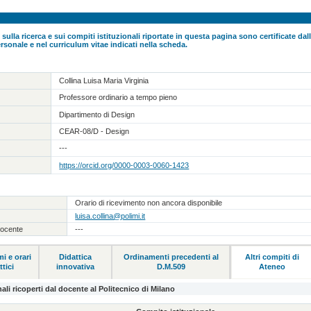
 sulla ricerca e sui compiti istituzionali riportate in questa pagina sono certificate da
rsonale e nel curriculum vitae indicati nella scheda.
Collina Luisa Maria Virginia
Professore ordinario a tempo pieno
Dipartimento di Design
CEAR-08/D - Design
---
https://orcid.org/0000-0003-0060-1423
Orario di ricevimento non ancora disponibile
luisa.collina@polimi.it
docente
---
i e orari
Didattica
Ordinamenti precedenti al
Altri compiti di
ttici
innovativa
D.M.509
Ateneo
ali ricoperti dal docente al Politecnico di Milano