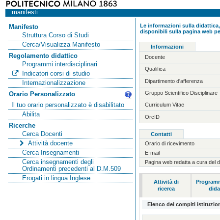
manifesti
Le informazioni sulla didattica,
Manifesto
disponibili sulla pagina web pe
Struttura Corso di Studi
Cerca/Visualizza Manifesto
Informazioni
Regolamento didattico
Docente
Programmi interdisciplinari
Qualifica
Indicatori corsi di studio
Dipartimento d'afferenza
Internazionalizzazione
Gruppo Scientifico Disciplinare
Orario Personalizzato
Il tuo orario personalizzato è disabilitato
Curriculum Vitae
Abilita
OrcID
Ricerche
Cerca Docenti
Contatti
Attività docente
Orario di ricevimento
Cerca Insegnamenti
E-mail
Cerca insegnamenti degli
Pagina web redatta a cura del 
Ordinamenti precedenti al D.M.509
Erogati in lingua Inglese
Attività di
Programm
ricerca
dida
Elenco dei compiti istituzion