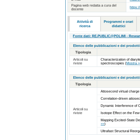
Pagina web redatta a cura del
https:/
docente
Attività di
Programmi e orari
ricerca
didattici
Fonte dati: RE.PUBLIC@POLIMI - Research
Elenco delle pubblicazioni e dei prodotti
Tipologia
Articoli su
Characterization of diar
riviste
spectroscopies
(
Mostra >
Elenco delle pubblicazioni e dei prodotti
Tipologia
Attosecond virtual charge
Correlation-driven attose
Dynamic Interference of 
Articoli su
riviste
Isotope Effect on the Fe
Mapping Excited-State D
>>
)
Ultrafast Structural Reo