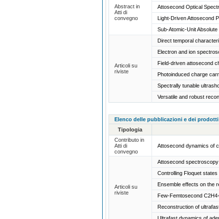
Abstract in
Attosecond Optical Spect
Atti di
convegno
Light-Driven Attosecond 
Sub-Atomic-Unit Absolute 
Direct temporal characte
Electron and ion spectro
Field-driven attosecond 
Articoli su
riviste
Photoinduced charge car
Spectrally tunable ultras
Versatile and robust reco
Elenco delle pubblicazioni e dei prodotti
Tipologia
Contributo in
Atti di
Attosecond dynamics of 
convegno
Attosecond spectroscopy f
Controlling Floquet states
Ensemble effects on the 
Articoli su
riviste
Few-Femtosecond C2H4+ I
Reconstruction of ultrafa
Ultrafast dynamics of ade