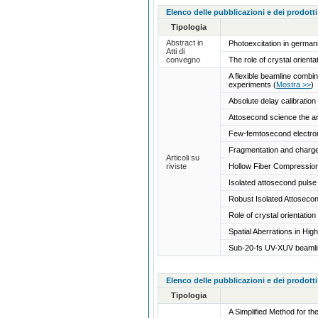
Elenco delle pubblicazioni e dei prodotti
Tipologia
Abstract in
Photoexcitation in german
Atti di
convegno
The role of crystal orien
A flexible beamline combi
experiments
(
Mostra >>
)
Absolute delay calibration
Attosecond science the a
Few-femtosecond electron
Fragmentation and charge 
Articoli su
riviste
Hollow Fiber Compression
Isolated attosecond pulse 
Robust Isolated Attoseco
Role of crystal orientati
Spatial Aberrations in H
Sub-20-fs UV-XUV beamlin
Elenco delle pubblicazioni e dei prodotti
Tipologia
A Simplified Method for t