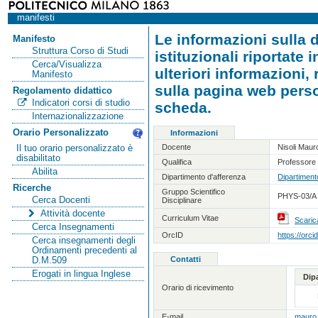
manifesti
Le informazioni sulla d
Manifesto
Struttura Corso di Studi
istituzionali riportate
Cerca/Visualizza
ulteriori informazioni,
Manifesto
sulla pagina web person
Regolamento didattico
Indicatori corsi di studio
scheda.
Internazionalizzazione
Orario Personalizzato
Informazioni
Docente
Nisoli Maur
Il tuo orario personalizzato è
disabilitato
Qualifica
Professore 
Abilita
Dipartimento d'afferenza
Dipartiment
Ricerche
Gruppo Scientifico
PHYS-03/A -
Cerca Docenti
Disciplinare
Attività docente
Curriculum Vitae
Scaric
Cerca Insegnamenti
OrcID
https://orc
Cerca insegnamenti degli
Ordinamenti precedenti al
Contatti
D.M.509
Erogati in lingua Inglese
Dip
Orario di ricevimento
E-mail
mauro.