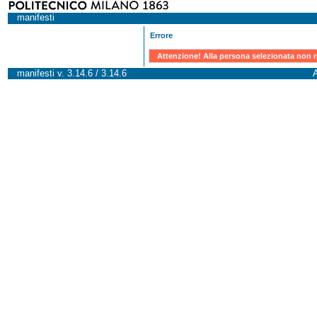
manifesti
Errore
Attenzione! Alla persona selezionata non r
manifesti v. 3.14.6 / 3.14.6
A