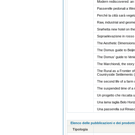
Modern rediscovered: an inn
Passerelle pedonali a We
Perché la città sarà vege
Raw, industrial and geome
Snøhetta new hotel on the c
Sopraelevazione in rosso
The Aesthetic Dimensions 
The Domus guide to Beiji
The Domus’ guide to Ven
The Marchiondi, the stor
The Rural as a Frontier o
Countryside Settlements
The second life of a farm 
The suspended time of a
Un progetto che riscatta 
Una lama taglia Belo Hor
Una passerella sul Rinas
Elenco delle pubblicazioni e dei prodotti
Tipologia