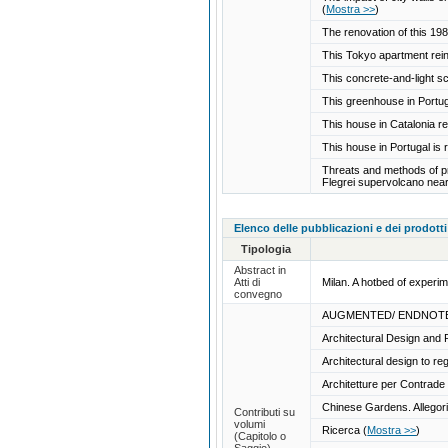
(
Mostra >>
)
The renovation of this 19
This Tokyo apartment rei
This concrete-and-light sc
This greenhouse in Portu
This house in Catalonia re
This house in Portugal is
Threats and methods of pro
Flegrei supervolcano near
Elenco delle pubblicazioni e dei prodotti
Tipologia
Abstract in
Atti di
Milan. A hotbed of experim
convegno
AUGMENTED/ ENDNOT
Architectural Design and
Architectural design to reg
Architetture per Contrad
Chinese Gardens. Allegori
Contributi su
volumi
Ricerca
(
Mostra >>
)
(Capitolo o
Saggio)