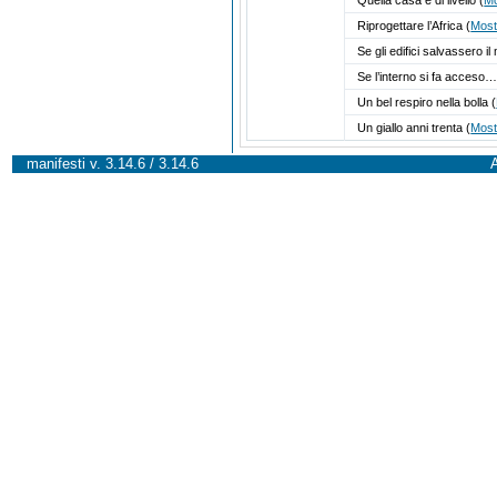
Riprogettare l’Africa
(
Most
Se gli edifici salvassero 
Se l’interno si fa acceso
Un bel respiro nella bolla
(
Un giallo anni trenta
(
Most
manifesti v. 3.14.6 / 3.14.6
A