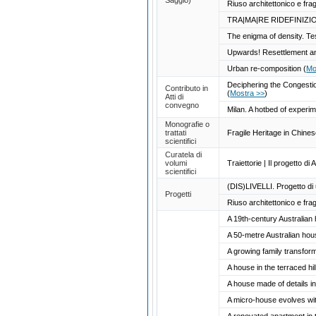
Riuso architettonico e frag
TRA|MA|RE RIDEFINIZ
The enigma of density. Tes
Upwards! Resettlement and 
Urban re-composition
(
Mo
Deciphering the Congesti
Contributo in
(
Mostra >>
)
Atti di
convegno
Milan. A hotbed of experim
Monografie o
trattati
Fragile Heritage in Chines
scientifici
Curatela di
volumi
Traiettorie | Il progetto di
scientifici
(DIS)LIVELLI. Progetto di 
Progetti
Riuso architettonico e frag
A 19th-century Australia
A 50-metre Australian hou
A growing family transfor
A house in the terraced h
A house made of details i
A micro-house evolves wi
A renovated apartment in 