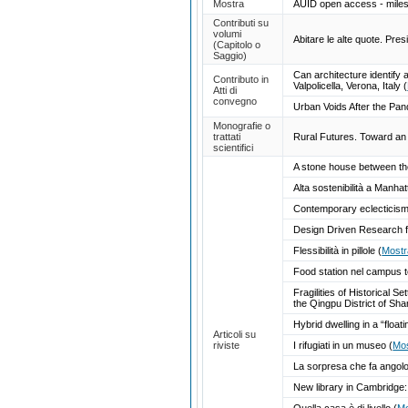
Mostra
AUID open access - mile
Contributi su
volumi
Abitare le alte quote. Pres
(Capitolo o
Saggio)
Can architecture identify 
Contributo in
Valpolicella, Verona, Italy
(
Atti di
convegno
Urban Voids After the P
Monografie o
trattati
Rural Futures. Toward an
scientifici
A stone house between th
Alta sostenibilità a Manha
Contemporary eclecticism,
Design Driven Research fo
Flessibilità in pillole
(
Mostr
Food station nel campus 
Fragilities of Historical
the Qingpu District of Sh
Hybrid dwelling in a “floa
Articoli su
riviste
I rifugiati in un museo
(
Mos
La sorpresa che fa angol
New library in Cambridge:
Quella casa è di livello
(
Mo