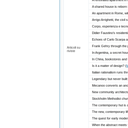
A shared house is reborn
An apartment in Rome, wit
Arrigo Arrighetti, the civi
Corpo, esperienza e tecnolo
Didier Faustino’s resident
Echoes of Carlo Scarpa an
Frank Gehry through the 
Articoli su
riviste
In Argentina, a secret ho
In China, bookstores and 
Is it a matter of design?
(
M
Italian rationalism runs 
Legendary but never built
Mecanoo converts an ancie
New community architectu
Stockholm Methodist churc
The contemporary hut is 
The new, contemporary life
The quest for early moder
When the abstract meets 