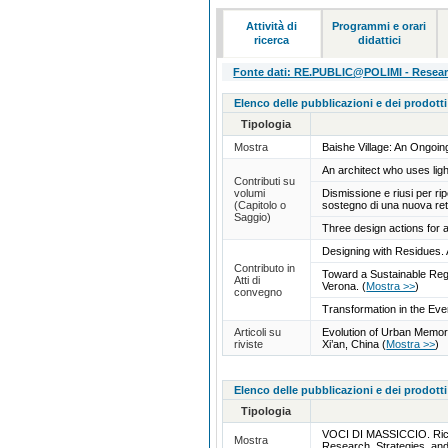
Attività di
Programmi e orari
ricerca
didattici
Fonte dati: RE.PUBLIC@POLIMI - Research
Elenco delle pubblicazioni e dei prodotti
Tipologia
Mostra
Baishe Village: An Ongoin
An architect who uses lig
Contributi su
volumi
Dismissione e riusi per ri
(Capitolo o
sostegno di una nuova ret
Saggio)
Three design actions for a
Designing with Residues. A
Contributo in
Toward a Sustainable Rege
Atti di
Verona.
(
Mostra >>
)
convegno
Transformation in the Eve
Articoli su
Evolution of Urban Memory
riviste
Xi’an, China
(
Mostra >>
)
Elenco delle pubblicazioni e dei prodotti
Tipologia
VOCI DI MASSICCIO. Ricerc
Mostra
Research, Strategies, and