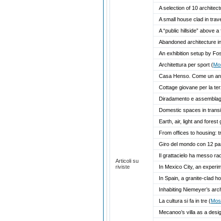
A selection of 10 architec
A small house clad in trav
A “public hillside” above a
Abandoned architecture in 
An exhibition setup by Fo
Architettura per sport
(
Mo
Casa Henso. Come un an
Cottage giovane per la te
Diradamento e assemblaggi
Domestic spaces in transi
Earth, air, light and fore
From offices to housing: 
Giro del mondo con 12 p
Il grattacielo ha messo ra
Articoli su
riviste
In Mexico City, an experim
In Spain, a granite-clad 
Inhabiting Niemeyer’s arc
La cultura si fa in tre
(
Mos
Mecanoo’s villa as a desi