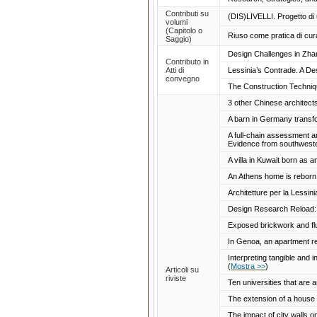
Contributi su
(DIS)LIVELLI. Progetto di 
volumi
(Capitolo o
Riuso come pratica di cura
Saggio)
Design Challenges in Zhan
Contributo in
Atti di
Lessinia’s Contrade. A De
convegno
The Construction Techniqu
3 other Chinese architect
A barn in Germany transfo
A full-chain assessment and
Evidence from southwest
A villa in Kuwait born as 
An Athens home is reborn 
Architetture per la Lessin
Design Research Reload: Ar
Exposed brickwork and flui
In Genoa, an apartment ref
Interpreting tangible and
(
Mostra >>
)
Articoli su
riviste
Ten universities that are
The extension of a hous
The impact of city walls o