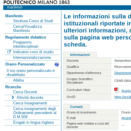
manifesti
Le informazioni sulla d
Manifesto
Struttura Corso di Studi
istituzionali riportate
Cerca/Visualizza
ulteriori informazioni,
Manifesto
sulla pagina web person
Regolamento didattico
Programmi
scheda.
interdisciplinari
Indicatori corsi di studio
Informazioni
Internazionalizzazione
Docente
Semprebon
Orario Personalizzato
Qualifica
Ricercatore
Il tuo orario personalizzato è
Dipartimento d'afferenza
Dipartimento
disabilitato
Gruppo Scientifico
Abilita
CEAR-09/A 
Disciplinare
Ricerche
Curriculum Vitae
Scaric
Cerca Docenti
OrcID
https://orc
Attività docente
Cerca Insegnamenti
Contatti
Cerca insegnamenti degli
Orario di ricevimento
Orario
Ordinamenti precedenti al
D.M.509
E-mail
gerard
Erogati in lingua Inglese
Pagina web redatta a cura del
---
docente