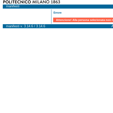
manifesti
Errore
Attenzione! Alla persona selezionata non r
manifesti v. 3.14.6 / 3.14.6
A