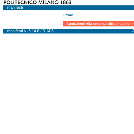
manifesti
Errore
Attenzione! Alla persona selezionata non r
manifesti v. 3.14.6 / 3.14.6
A