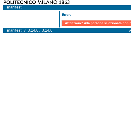
manifesti
Errore
Attenzione! Alla persona selezionata non r
manifesti v. 3.14.6 / 3.14.6
A