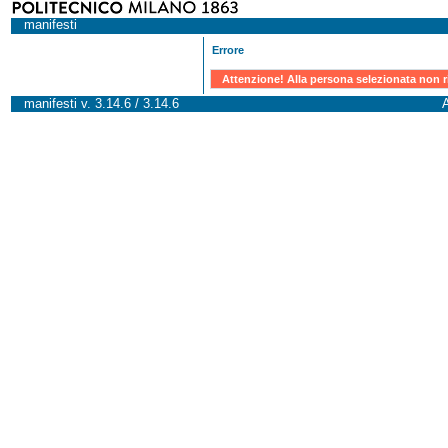
manifesti
Errore
Attenzione! Alla persona selezionata non r
manifesti v. 3.14.6 / 3.14.6
A