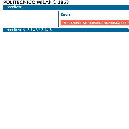
manifesti
Errore
Attenzione! Alla persona selezionata non r
manifesti v. 3.14.6 / 3.14.6
A