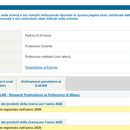
 sulla ricerca e sui compiti istituzionali riportate in questa pagina sono certificate da
rsonale e nel curriculum vitae indicati nella scheda.
Pedrocchi Ernesto
Professore Emerito
Professore ordinario (non attivo)
Dipartimento di Energia
i e orari
Ordinamenti precedenti al
ttici
D.M.509
MI - Research Publications at Politecnico di Milano
 dei prodotti della ricerca per l'anno 2026
e registrato nell'anno 2026
 dei prodotti della ricerca per l'anno 2025
e registrato nell'anno 2025