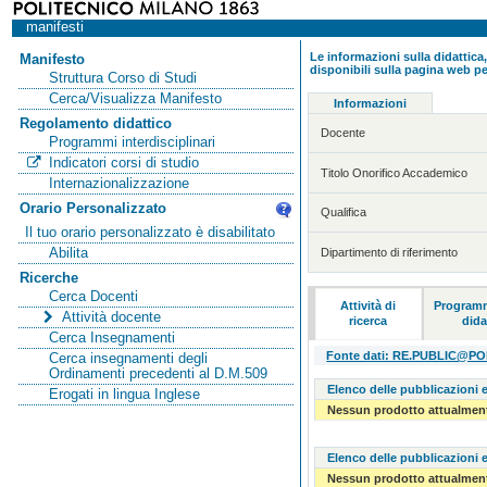
manifesti
Le informazioni sulla didattica,
Manifesto
disponibili sulla pagina web pe
Struttura Corso di Studi
Cerca/Visualizza Manifesto
Informazioni
Regolamento didattico
Docente
Programmi interdisciplinari
Indicatori corsi di studio
Titolo Onorifico Accademico
Internazionalizzazione
Orario Personalizzato
Qualifica
Il tuo orario personalizzato è disabilitato
Abilita
Dipartimento di riferimento
Ricerche
Cerca Docenti
Attività di
Programm
Attività docente
ricerca
dida
Cerca Insegnamenti
Fonte dati: RE.PUBLIC@POLI
Cerca insegnamenti degli
Ordinamenti precedenti al D.M.509
Elenco delle pubblicazioni e
Erogati in lingua Inglese
Nessun prodotto attualment
Elenco delle pubblicazioni e
Nessun prodotto attualment