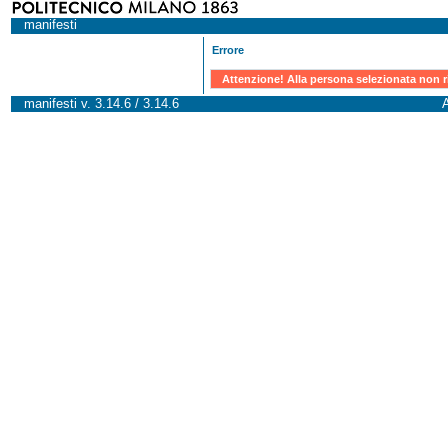
manifesti
Errore
Attenzione! Alla persona selezionata non r
manifesti v. 3.14.6 / 3.14.6
A