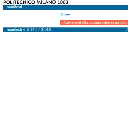
manifesti
Errore
Attenzione! Alla persona selezionata non r
manifesti v. 3.14.6 / 3.14.6
A