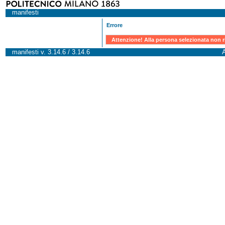
manifesti
Errore
Attenzione! Alla persona selezionata non r
manifesti v. 3.14.6 / 3.14.6
A