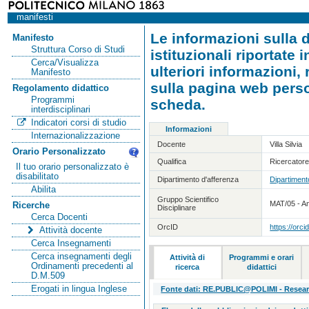
manifesti
Le informazioni sulla d
Manifesto
Struttura Corso di Studi
istituzionali riportate
Cerca/Visualizza
ulteriori informazioni,
Manifesto
sulla pagina web person
Regolamento didattico
Programmi
scheda.
interdisciplinari
Indicatori corsi di studio
Informazioni
Internazionalizzazione
Docente
Villa Silvia
Orario Personalizzato
Qualifica
Ricercatore 
Il tuo orario personalizzato è
disabilitato
Dipartimento d'afferenza
Dipartiment
Abilita
Gruppo Scientifico
MAT/05 - An
Ricerche
Disciplinare
Cerca Docenti
OrcID
https://orc
Attività docente
Cerca Insegnamenti
Cerca insegnamenti degli
Attività di
Programmi e orari
Ordinamenti precedenti al
ricerca
didattici
D.M.509
Erogati in lingua Inglese
Fonte dati: RE.PUBLIC@POLIMI - Research