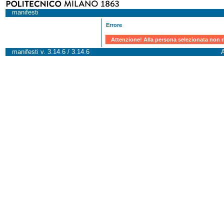
manifesti
Errore
Attenzione! Alla persona selezionata non r
manifesti v. 3.14.6 / 3.14.6
A